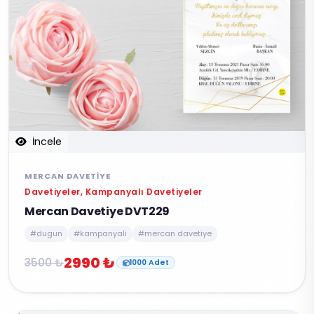
İncele
MERCAN DAVETIYE
Davetiyeler, Kampanyalı Davetiyeler
Mercan Davetiye DVT229
#dugun
#kampanyali
#mercan davetiye
2990 ₺
3500 ₺
1000 Adet