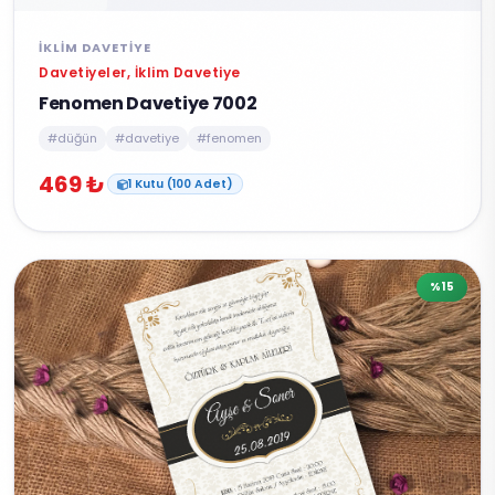
İKLIM DAVETIYE
Davetiyeler, İklim Davetiye
Fenomen Davetiye 7002
#düğün
#davetiye
#fenomen
469 ₺
1 Kutu (100 Adet)
%15