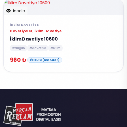
İncele
İKLIM DAVETIYE
Davetiyeler, İklim Davetiye
İklim Davetiye 10600
#düğün
#davetiye
#iklim
960 ₺
1 Kutu (100 Adet)