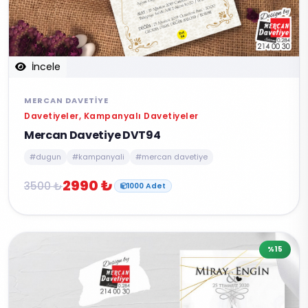
İncele
MERCAN DAVETIYE
Davetiyeler, Kampanyalı Davetiyeler
Mercan Davetiye DVT94
#dugun
#kampanyali
#mercan davetiye
2990 ₺
3500 ₺
1000 Adet
%15