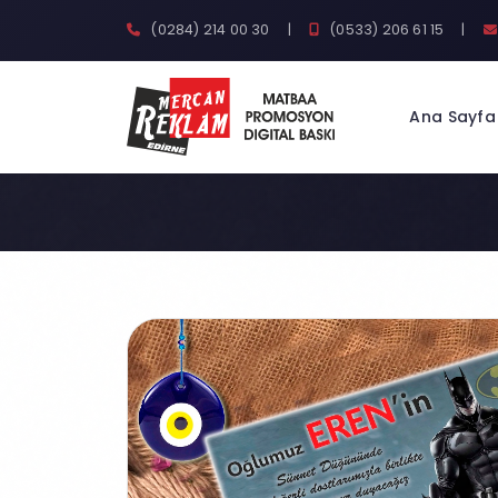
(0284) 214 00 30
|
(0533) 206 61 15
|
Ana Sayfa