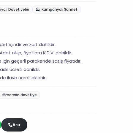
alı Davetiyeler
Kampanyalı Sünnet
et içindir ve zarf dahildir.
det olup, fiyatlara K.D.V. dahildir.
 için geçerli parakende satış fiyatıdır.
skı ücreti dahildir.
de ilave ücret eklenir.
#mercan davetiye
Ara