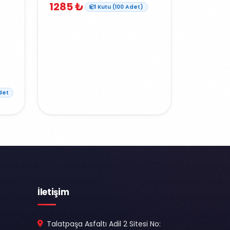
1285 ₺
1 Kutu (100 Adet)
det
İletişim
Talatpaşa Asfaltı Adil 2 Sitesi No: