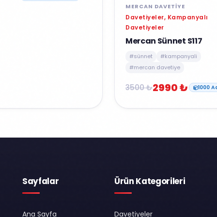
MERCAN DAVETIYE
Davetiyeler, Kampanyalı
Davetiyeler
Mercan Sünnet S117
#sünnet
#kampanyali
#mercan davetiye
2990 ₺
3500 ₺
1000 A
Sayfalar
Ürün Kategorileri
Ana Sayfa
Davetiyeler