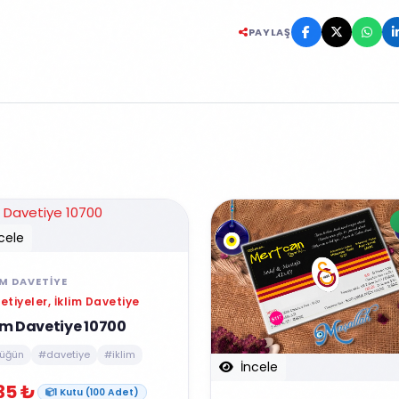
PAYLAŞ
cele
IM DAVETIYE
etiyeler, İklim Davetiye
im Davetiye 10700
üğün
#davetiye
#iklim
İncele
35 ₺
1 Kutu (100 Adet)