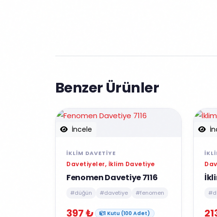
Benzer Ürünler
İncele
İn
İKLIM DAVETIYE
İKL
Davetiyeler, İklim Davetiye
Dav
Fenomen Davetiye 7116
İkl
#düğün
#davetiye
#fenomen
#d
397 ₺
21
1 Kutu (100 Adet)