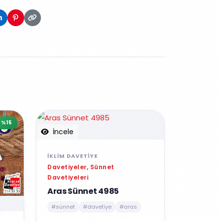
%15
İncele
İKLIM DAVETIYE
Davetiyeler, Sünnet
Davetiyeleri
Aras Sünnet 4985
#sünnet
#davetiye
#aras