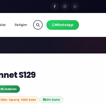
slar
İletişim
WhatsApp
net S129
15 İndirim
Min. Sipariş: 1000 Adet
KDV Dahil