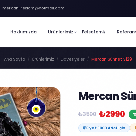
mercan-reklam@hotmail.com
Hakkımızda
Ürünlerimiz
Felsefemiz
Referan
Ana Sayfa
Ürünlerimiz
Davetiyeler
Mercan Sünnet S129
Mercan Sün
₺2990
₺3500
%
Fiyat: 1000 Adet için