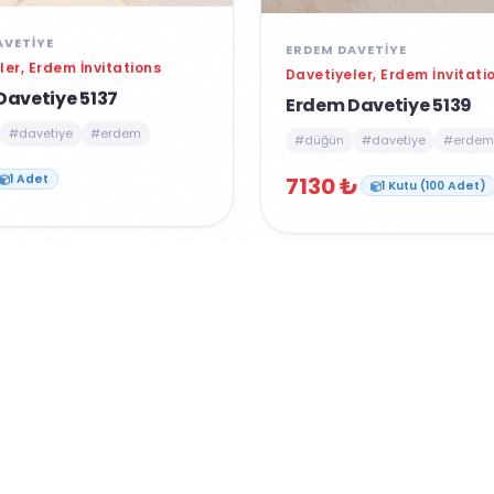
AVETIYE
ERDEM DAVETIYE
ler, Erdem İnvitations
Davetiyeler, Erdem İnvitati
Davetiye 5137
Erdem Davetiye 5139
#davetiye
#erdem
#düğün
#davetiye
#erdem
7130 ₺
1 Adet
1 Kutu (100 Adet)
ÖNE ÇIKAN