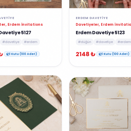
AVETIYE
ERDEM DAVETIYE
ler, Erdem İnvitations
Davetiyeler, Erdem İnvitati
Davetiye 5127
Erdem Davetiye 5123
#davetiye
#erdem
#düğün
#davetiye
#erdem
₺
2148 ₺
1 Kutu (100 Adet)
1 Kutu (100 Adet)