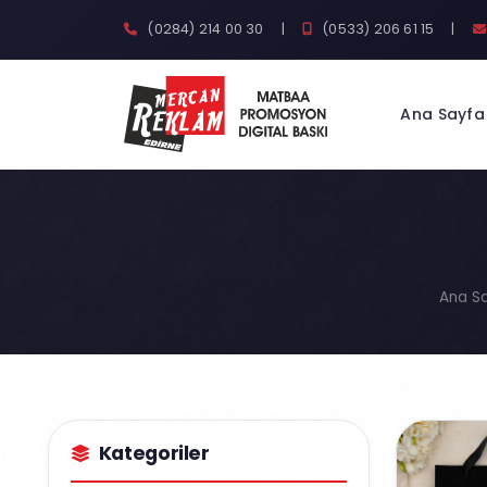
(0284) 214 00 30
|
(0533) 206 61 15
|
Ana Sayfa
Ana S
Kategoriler