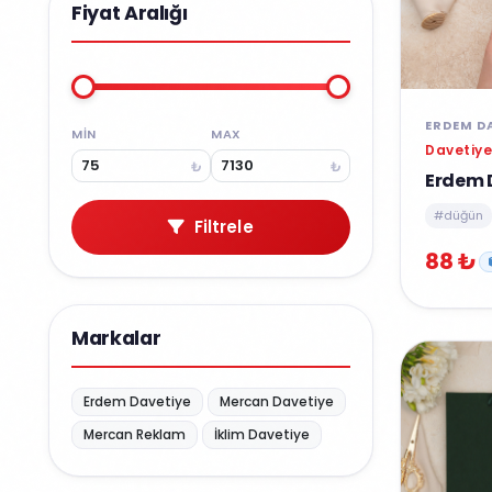
Fiyat Aralığı
ERDEM D
MIN
MAX
Davetiye
₺
₺
Erdem D
#düğün
Filtrele
88 ₺
Markalar
Erdem Davetiye
Mercan Davetiye
Mercan Reklam
İklim Davetiye