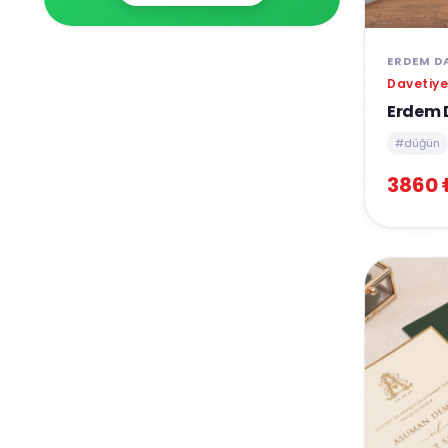
ERDEM D
Davetiye
Erdem 
#düğün
3860 