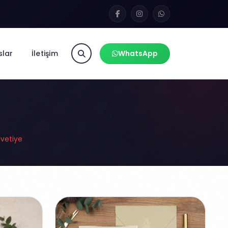
slar
İletişim
WhatsApp
vetiye