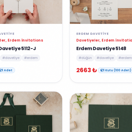
AVETIYE
ERDEM DAVETIYE
ler, Erdem İnvitations
Davetiyeler, Erdem İnvitati
avetiye 5112-J
Erdem Davetiye 5148
#davetiye
#erdem
#düğün
#davetiye
#erdem
2663 ₺
1 Adet
1 Kutu (100 Adet)