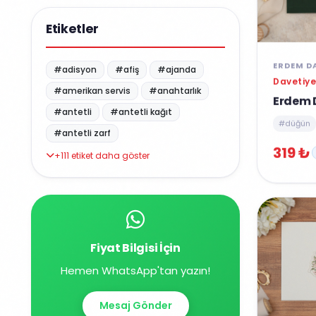
Etiketler
ERDEM D
#adisyon
#afiş
#ajanda
Davetiye
#amerikan servis
#anahtarlık
Erdem 
#antetli
#antetli kağıt
#düğün
#antetli zarf
319 ₺
+111 etiket daha göster
Fiyat Bilgisi İçin
Hemen WhatsApp'tan yazın!
Mesaj Gönder