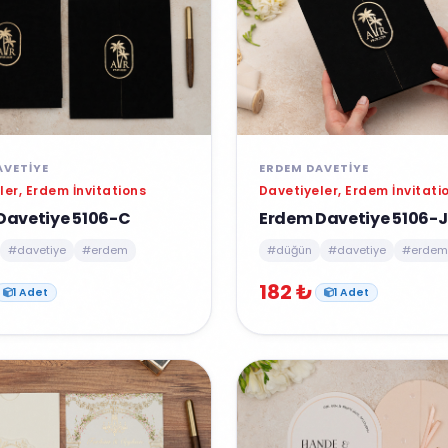
AVETIYE
ERDEM DAVETIYE
ler, Erdem İnvitations
Davetiyeler, Erdem İnvitati
Davetiye 5106-C
Erdem Davetiye 5106-J
#davetiye
#erdem
#düğün
#davetiye
#erdem
182 ₺
1 Adet
1 Adet