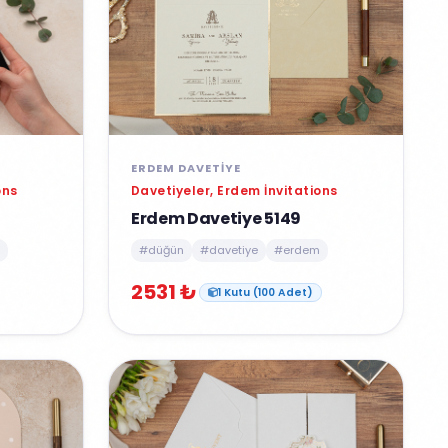
ERDEM DAVETIYE
ons
Davetiyeler, Erdem İnvitations
Erdem Davetiye 5149
#düğün
#davetiye
#erdem
2531 ₺
1 Kutu (100 Adet)