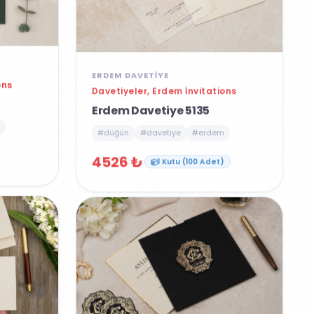
ERDEM DAVETIYE
ons
Davetiyeler, Erdem İnvitations
Erdem Davetiye 5135
#düğün
#davetiye
#erdem
4526 ₺
1 Kutu (100 Adet)