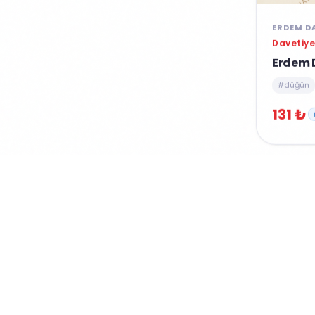
ERDEM D
Davetiye
Erdem 
#düğün
131 ₺