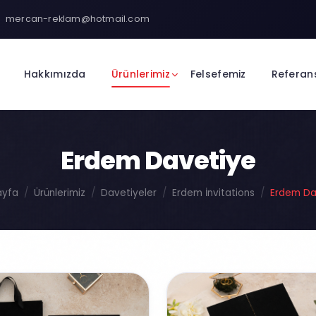
mercan-reklam@hotmail.com
Hakkımızda
Ürünlerimiz
Felsefemiz
Referan
Erdem Davetiye
ayfa
Ürünlerimiz
Davetiyeler
Erdem İnvitations
Erdem Da