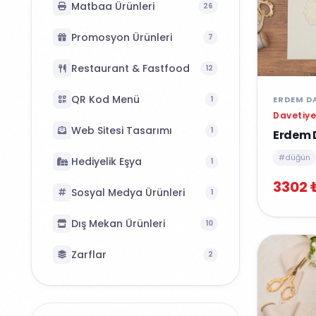
Matbaa Ürünleri
26
Promosyon Ürünleri
7
Restaurant & Fastfood
12
QR Kod Menü
1
ERDEM D
Davetiye
Web Sitesi Tasarımı
1
Erdem 
#düğün
Hediyelik Eşya
1
3302 
Sosyal Medya Ürünleri
1
Dış Mekan Ürünleri
10
Zarflar
2