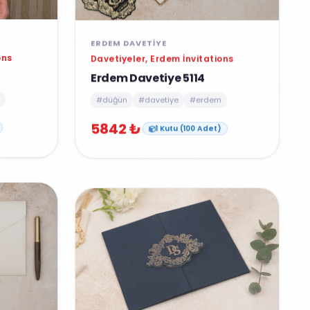
ERDEM DAVETIYE
ons
Davetiyeler, Erdem İnvitations
Erdem Davetiye 5114
#düğün
#davetiye
#erdem
5842 ₺
1 Kutu (100 Adet)