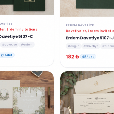
AVETIYE
ERDEM DAVETIYE
ler, Erdem İnvitations
Davetiyeler, Erdem İnvitati
Davetiye 5107-C
Erdem Davetiye 5107-J
#davetiye
#erdem
#düğün
#davetiye
#erdem
182 ₺
1 Adet
1 Adet