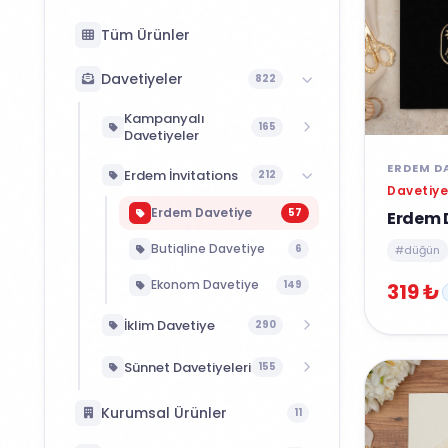
Tüm Ürünler
Davetiyeler
822
Kampanyalı
165
Davetiyeler
ERDEM D
Kampanyalı Düğün
85
Erdem İnvitations
212
Davetiye
Kampanyalı Nişan
85
Erdem Davetiye
57
Erdem 
Kampanyalı Sünnet
80
Butiqline Davetiye
6
#düğün
Ekonom Davetiye
149
319 ₺
İklim Davetiye
290
İklim Kataloğu
95
Sünnet Davetiyeleri
155
Fenomen Kataloğu
103
Erdem Sünnet
62
Kurumsal Ürünler
11
Wedding Kataloğu
92
Aras Sünnet
93