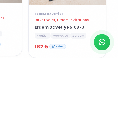
ERDEM DAVETIYE
ons
Davetiyeler, Erdem İnvitations
Erdem Davetiye 5108-J
#düğün
#davetiye
#erdem
182 ₺
1 Adet