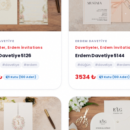
AVETIYE
ERDEM DAVETIYE
ler, Erdem İnvitations
Davetiyeler, Erdem İnvitati
Davetiye 5126
Erdem Davetiye 5144
#davetiye
#erdem
#düğün
#davetiye
#erdem
₺
3534 ₺
1 Kutu (100 Adet)
1 Kutu (100 Adet)