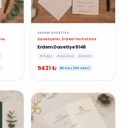
ERDEM DAVETIYE
ons
Davetiyeler, Erdem İnvitations
Erdem Davetiye 5146
#düğün
#davetiye
#erdem
5431 ₺
1 Kutu (100 Adet)