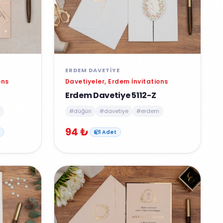
ERDEM DAVETIYE
ons
Davetiyeler, Erdem İnvitations
Erdem Davetiye 5112-Z
#düğün
#davetiye
#erdem
94 ₺
1 Adet