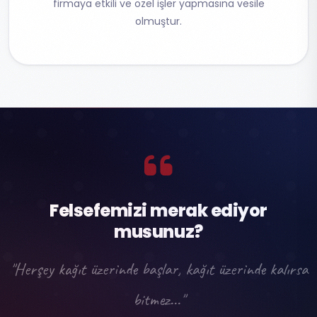
firmaya etkili ve özel işler yapmasına vesile
olmuştur.
Felsefemizi merak ediyor
musunuz?
"Herşey kağıt üzerinde başlar, kağıt üzerinde kalırsa
bitmez..."