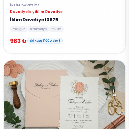
İKLIM DAVETIYE
Davetiyeler, İklim Davetiye
İklim Davetiye 10675
#düğün
#davetiye
#iklim
983 ₺
1 Kutu (100 Adet)