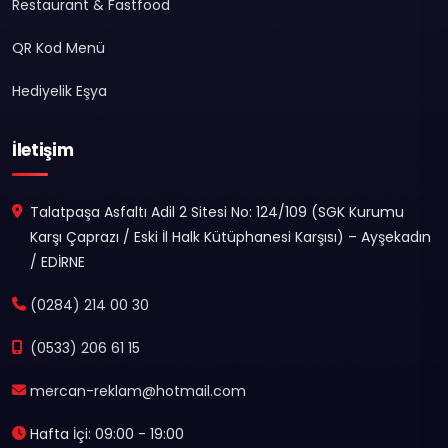
Restaurant & Fastfood
QR Kod Menü
Hediyelik Eşya
İletişim
Talatpaşa Asfaltı Adil 2 Sitesi No: 124/109 (SGK Kurumu
Karşı Çaprazı / Eski İl Halk Kütüphanesi Karşısı) – Ayşekadın
/ EDİRNE
(0284) 214 00 30
(0533) 206 61 15
mercan-reklam@hotmail.com
Hafta İçi: 09:00 - 19:00