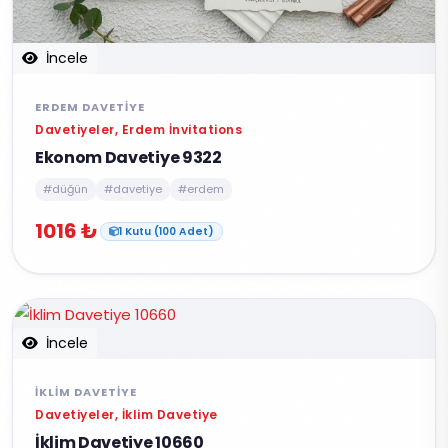
İncele
ERDEM DAVETIYE
Davetiyeler, Erdem İnvitations
Ekonom Davetiye 9322
#düğün
#davetiye
#erdem
1016 ₺
1 Kutu (100 Adet)
İncele
İKLIM DAVETIYE
Davetiyeler, İklim Davetiye
İklim Davetiye 10660