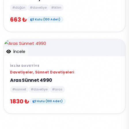
#düğün
#davetiye
#iklim
663 ₺
1 Kutu (100 Adet)
İncele
İKLIM DAVETIYE
Davetiyeler, Sünnet Davetiyeleri
Aras Sünnet 4990
#sünnet
#davetiye
#aras
1830 ₺
1 Kutu (100 Adet)