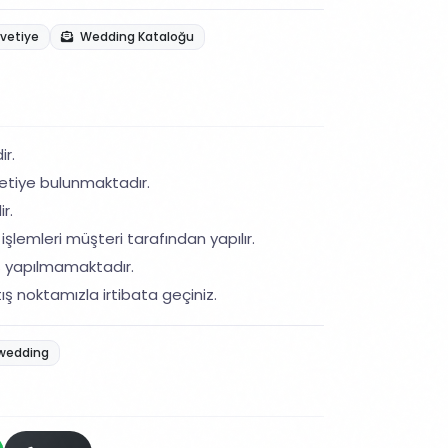
avetiye
Wedding Kataloğu
ir.
etiye bulunmaktadır.
r.
işlemleri müşteri tarafından yapılır.
ş yapılmamaktadır.
ış noktamızla irtibata geçiniz.
wedding