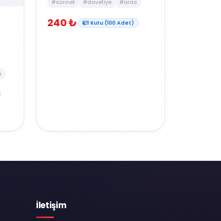
#sünnet
#davetiye
#aras
240 ₺
1 Kutu (100 Adet)
m
İletişim