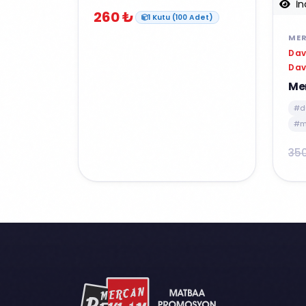
İn
260 ₺
1 Kutu (100 Adet)
MER
Dav
Dav
Me
#d
#m
35