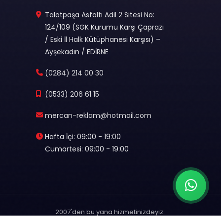
Talatpaşa Asfaltı Adil 2 Sitesi No:
124/109 (SGK Kurumu Karşı Çaprazı
/ Eski İl Halk Kütüphanesi Karşısı) –
Ayşekadın / EDİRNE
(0284) 214 00 30
(0533) 206 61 15
mercan-reklam@hotmail.com
Hafta İçi: 09:00 - 19:00
Cumartesi: 09:00 - 19:00
2007'den bu yana hizmetinizdeyiz.