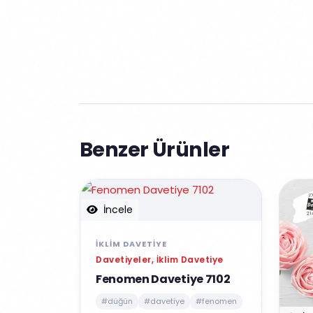
Benzer Ürünler
İncele
İKLIM DAVETIYE
Davetiyeler, İklim Davetiye
Fenomen Davetiye 7102
#düğün
#davetiye
#fenomen