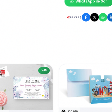
WhatsApp ile Sor
PAYLAŞ
%15
İncele