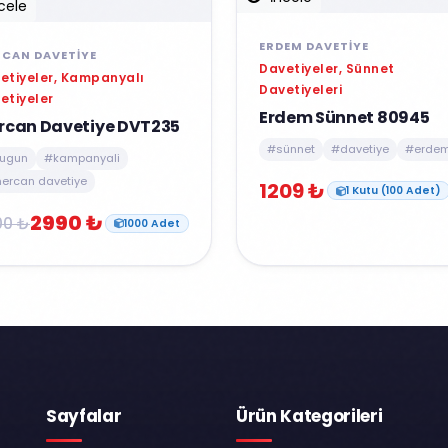
cele
ERDEM DAVETIYE
CAN DAVETIYE
Davetiyeler, Sünnet
etiyeler, Kampanyalı
Davetiyeleri
etiyeler
Erdem Sünnet 80945
rcan Davetiye DVT235
#sünnet
#davetiye
#erde
ugun
#kampanyali
ercan davetiye
1209 ₺
1 Kutu (100 Adet)
2990 ₺
00 ₺
1000 Adet
Sayfalar
Ürün Kategorileri