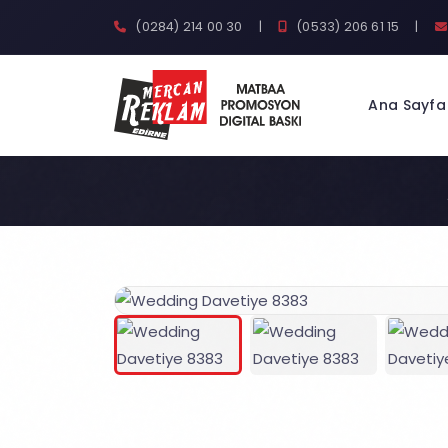
(0284) 214 00 30
|
(0533) 206 61 15
|
Ana Sayfa