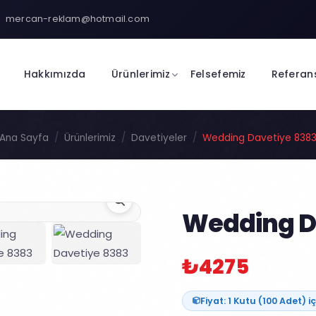
mercan-reklam@hotmail.com
Hakkımızda
Ürünlerimiz
Felsefemiz
Referan
Ana Sayfa
Ürünlerimiz
Davetiyeler
Wedding Davetiye 838
Wedding D
₺4275
Fiyat: 1 Kutu (100 Adet) iç