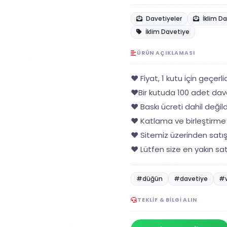
Davetiyeler
İklim D
İklim Davetiye
ÜRÜN AÇIKLAMASI
❤️ Fiyat, 1 kutu için geçerlid
❤️Bir kutuda 100 adet dav
❤️ Baskı ücreti dahil değildi
❤️ Katlama ve birleştirme 
❤️ Sitemiz üzerinden satı
❤️ Lütfen size en yakın sat
#düğün
#davetiye
#
TEKLIF & BILGI ALIN