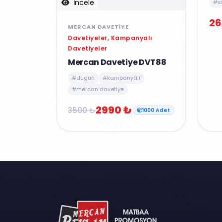
İncele
#s
26
MERCAN DAVETIYE
Davetiyeler, Kampanyalı
Davetiyeler
Mercan Davetiye DVT88
#dugun
#kampanyali
#mercan davetiye
2990 ₺
3500 ₺
1000 Adet