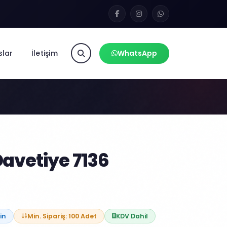
slar
İletişim
WhatsApp
6
avetiye 7136
in
Min. Sipariş: 100 Adet
KDV Dahil