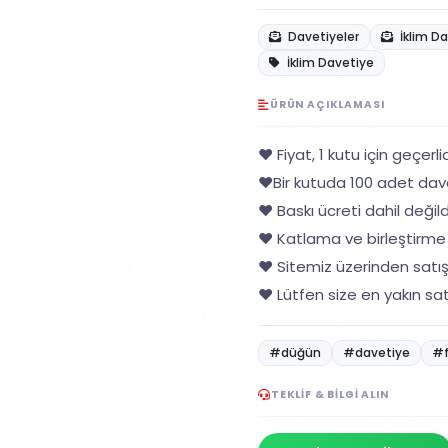
Davetiyeler
İklim D
İklim Davetiye
ÜRÜN AÇIKLAMASI
❤️ Fiyat, 1 kutu için geçerlid
❤️Bir kutuda 100 adet dav
❤️ Baskı ücreti dahil değildi
❤️ Katlama ve birleştirme 
❤️ Sitemiz üzerinden satı
❤️ Lütfen size en yakın sat
#düğün
#davetiye
#
TEKLIF & BILGI ALIN