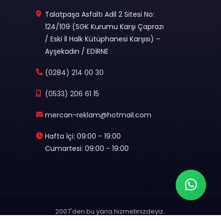
Talatpaşa Asfaltı Adil 2 Sitesi No:
124/109 (SGK Kurumu Karşı Çaprazı
/ Eski İl Halk Kütüphanesi Karşısı) –
Ayşekadın / EDİRNE
(0284) 214 00 30
(0533) 206 61 15
mercan-reklam@hotmail.com
Hafta İçi: 09:00 - 19:00
Cumartesi: 09:00 - 19:00
2007'den bu yana hizmetinizdeyiz.