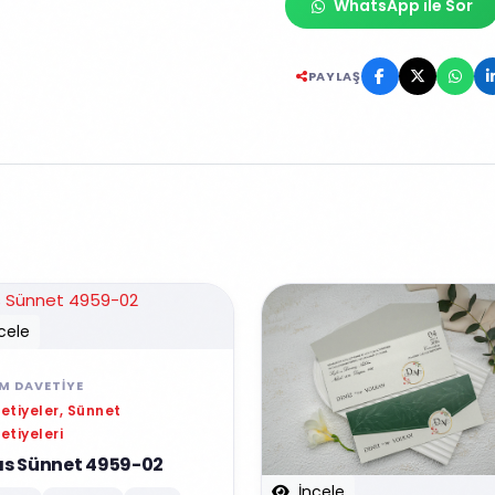
WhatsApp ile Sor
PAYLAŞ
cele
IM DAVETIYE
etiyeler, Sünnet
etiyeleri
as Sünnet 4959-02
İncele