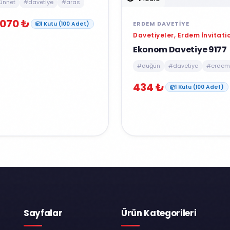
ünnet
#davetiye
#aras
070 ₺
ERDEM DAVETIYE
1 Kutu (100 Adet)
Davetiyeler, Erdem İnvitati
Ekonom Davetiye 9177
#düğün
#davetiye
#erdem
434 ₺
1 Kutu (100 Adet)
Sayfalar
Ürün Kategorileri