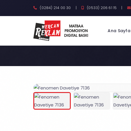
(0284) 214 00 30
|
(0533) 206 61 15
|
Ana Sayfa