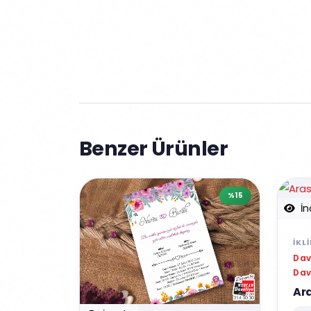
Benzer Ürünler
%15
İn
İKL
Dav
Dav
Ar