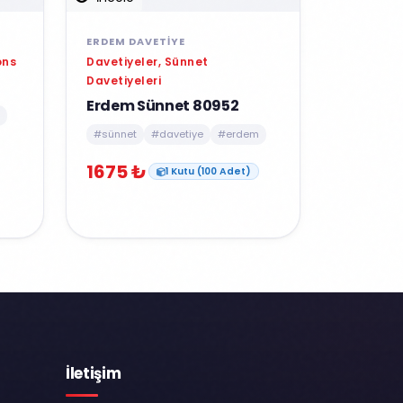
ERDEM DAVETIYE
Davetiyeler, Sünnet
ons
Davetiyeleri
Erdem Sünnet 80952
#sünnet
#davetiye
#erdem
1675 ₺
1 Kutu (100 Adet)
İletişim