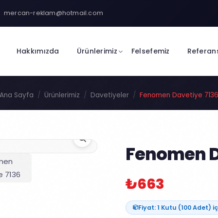
mercan-reklam@hotmail.com
Hakkımızda
Ürünlerimiz
Felsefemiz
Referan
Ana Sayfa
Ürünlerimiz
Davetiyeler
Fenomen Davetiye 713
Fenomen D
₺663
Fiyat: 1 Kutu (100 Adet) iç