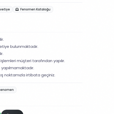
avetiye
Fenomen Kataloğu
ir.
etiye bulunmaktadır.
r.
işlemleri müşteri tarafından yapılır.
ş yapılmamaktadır.
ış noktamızla irtibata geçiniz.
fenomen