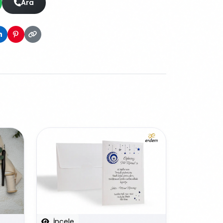
Ara
İncele