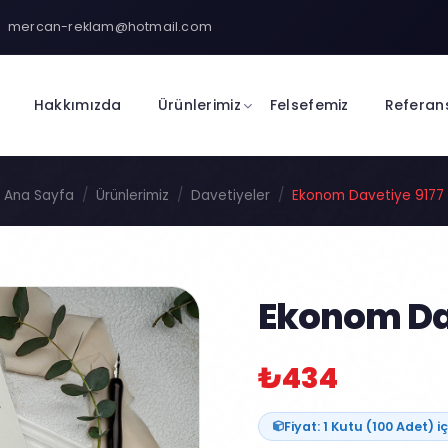
mercan-reklam@hotmail.com
Hakkımızda
Ürünlerimiz
Felsefemiz
Referan
Ana Sayfa
Ürünlerimiz
Davetiyeler
Ekonom Davetiye 9177
Ekonom Dav
₺434
Fiyat: 1 Kutu (100 Adet) iç