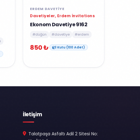
ERDEM DAVETIYE
Davetiyeler, Erdem İnvitations
Ekonom Davetiye 9162
#düğün
#davetiye
#erdem
m
850 ₺
1 Kutu (100 Adet)
)
İletişim
Talatpaşa Asfaltı Adil 2 Sitesi No: