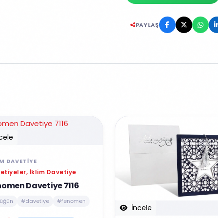
PAYLAŞ
cele
IM DAVETIYE
etiyeler, İklim Davetiye
nomen Davetiye 7116
üğün
#davetiye
#fenomen
İncele