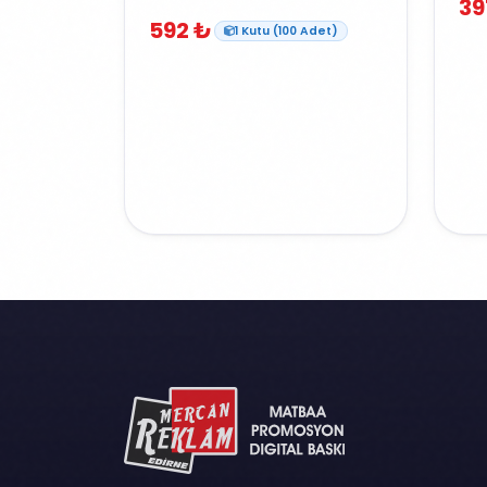
39
592 ₺
1 Kutu (100 Adet)