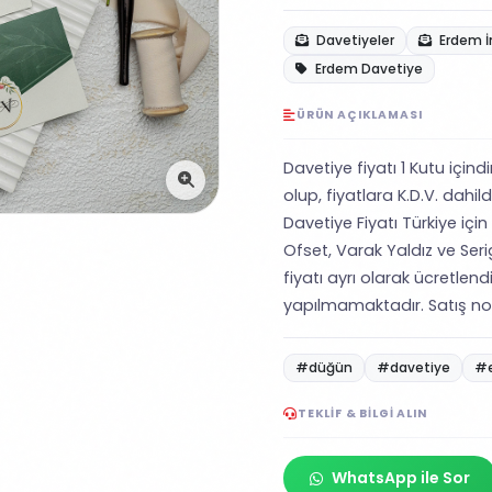
Davetiyeler
Erdem İ
Erdem Davetiye
ÜRÜN AÇIKLAMASI
Davetiye fiyatı 1 Kutu içind
olup, fiyatlara K.D.V. dahild
Davetiye Fiyatı Türkiye için
Ofset, Varak Yaldız ve Ser
fiyatı ayrı olarak ücretlend
yapılmamaktadır. Satış nokt
#düğün
#davetiye
#
TEKLIF & BILGI ALIN
WhatsApp ile Sor