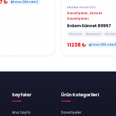
7 ₺
1 Kutu (100 Adet)
ERDEM DAVETIYE
Davetiyeler, Sünnet
Davetiyeleri
Erdem Sünnet 80957
#sünnet
#davetiye
#erde
11238 ₺
1 Kutu (100 Adet
Sayfalar
Ürün Kategorileri
Ana Sayfa
Davetiyeler