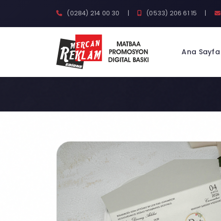
(0284) 214 00 30
|
(0533) 206 61 15
|
Ana Sayfa