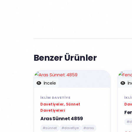
Benzer Ürünler
İncele
İn
İKLIM DAVETIYE
İKL
Davetiyeler, Sünnet
Dav
Davetiyeleri
Fe
Aras Sünnet 4859
#d
#sünnet
#davetiye
#aras