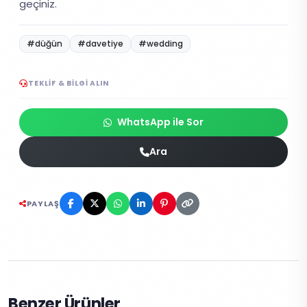
geçiniz.
#düğün
#davetiye
#wedding
TEKLIF & BILGI ALIN
WhatsApp ile Sor
Ara
PAYLAŞ
Benzer Ürünler