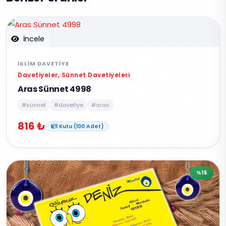
İncele
İKLIM DAVETIYE
Davetiyeler, Sünnet Davetiyeleri
Aras Sünnet 4998
#sünnet
#davetiye
#aras
816 ₺
1 Kutu (100 Adet)
%15