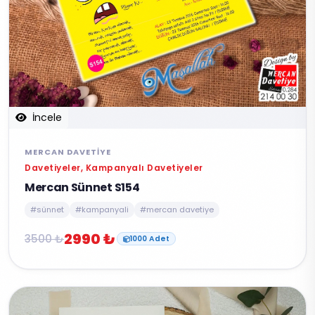
İncele
MERCAN DAVETIYE
Davetiyeler, Kampanyalı Davetiyeler
Mercan Sünnet S154
#sünnet
#kampanyali
#mercan davetiye
2990 ₺
3500 ₺
1000 Adet