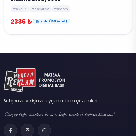
#düğün
#davetiye
#erdem
2386 ₺
1 Kutu (100 Adet)
Bütçenize ve işinize uygun reklam çözümleri
"Herşey kağıt üzerinde başlar, kağıt üzerinde kalırsa bitmez..."