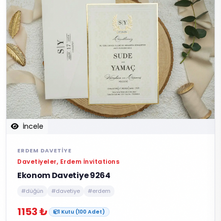
İncele
ERDEM DAVETIYE
Davetiyeler, Erdem İnvitations
Ekonom Davetiye 9264
#düğün
#davetiye
#erdem
1153 ₺
1 Kutu (100 Adet)