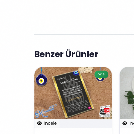
Benzer Ürünler
%15
İncele
İn