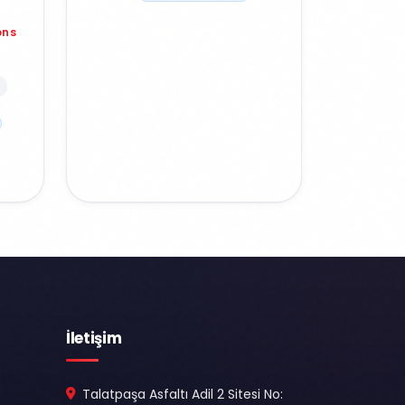
ons
İletişim
Talatpaşa Asfaltı Adil 2 Sitesi No: