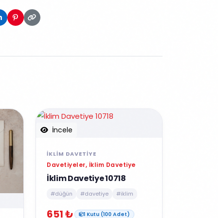
İncele
İKLIM DAVETIYE
Davetiyeler, İklim Davetiye
İklim Davetiye 10718
#düğün
#davetiye
#iklim
651 ₺
1 Kutu (100 Adet)