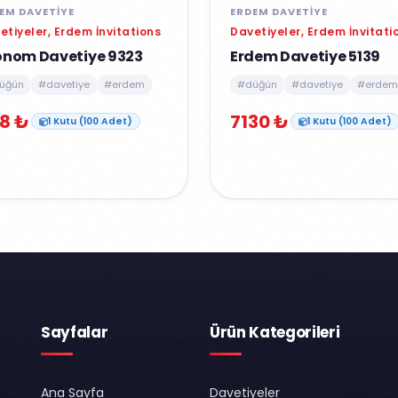
EM DAVETIYE
ERDEM DAVETIYE
etiyeler, Erdem İnvitations
Davetiyeler, Erdem İnvitati
onom Davetiye 9323
Erdem Davetiye 5139
üğün
#davetiye
#erdem
#düğün
#davetiye
#erdem
8 ₺
7130 ₺
1 Kutu (100 Adet)
1 Kutu (100 Adet)
Sayfalar
Ürün Kategorileri
Ana Sayfa
Davetiyeler