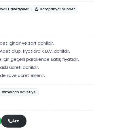
alı Davetiyeler
Kampanyalı Sünnet
et içindir ve zarf dahildir.
det olup, fiyatlara K.D.V. dahildir.
 için geçerli parakende satış fiyatıdır.
skı ücreti dahildir.
de ilave ücret eklenir.
#mercan davetiye
Ara