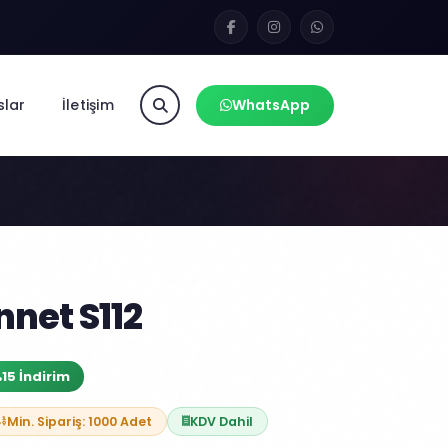
slar
İletişim
WhatsApp
net S112
15 İndirim
Min. Sipariş: 1000 Adet
KDV Dahil