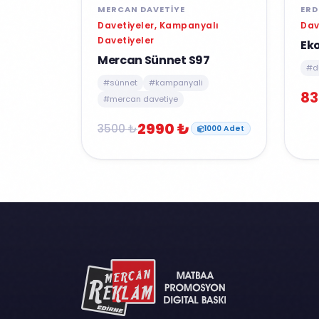
MERCAN DAVETIYE
ERD
Davetiyeler, Kampanyalı
Dav
Davetiyeler
Ek
Mercan Sünnet S97
#d
#sünnet
#kampanyali
83
#mercan davetiye
2990 ₺
3500 ₺
1000 Adet