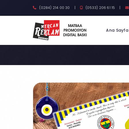
(0284) 214 00 30
|
(0533) 206 61 15
|
Ana Sayfa