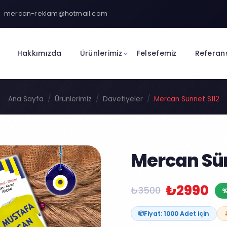
mercan-reklam@hotmail.com
Hakkımızda
Ürünlerimiz
Felsefemiz
Referan
Ana Sayfa
Ürünlerimiz
Davetiyeler
Mercan Sünnet S112
Mercan Sün
₺2990
₺3500
%
Fiyat: 1000 Adet için