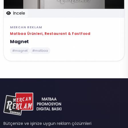
İncele
MERCAN REKLAM
Matbaa Ürünleri, Restaurant & Fastfood
Magnet
#magnet
#matbaa
Bütçenize ve işinize uygun reklam çözümleri