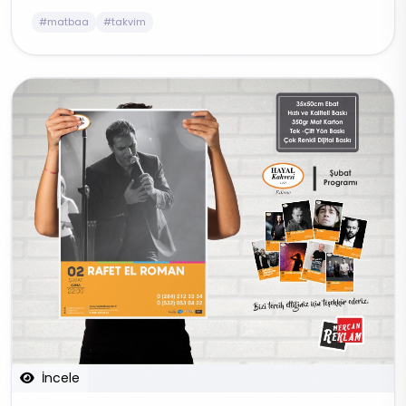
#matbaa
#takvim
İncele