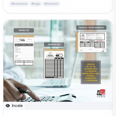
#kurumsal
#logo
#tasarim
İncele