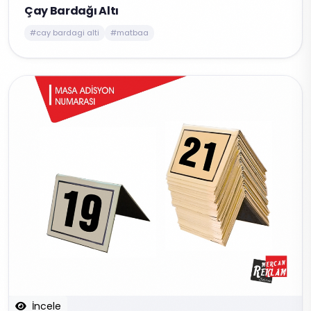
Çay Bardağı Altı
#cay bardagi alti
#matbaa
İncele