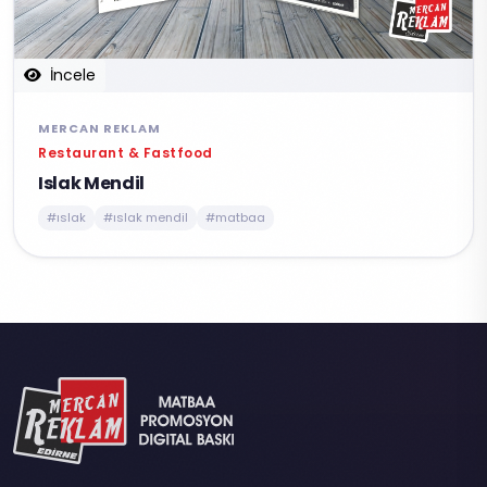
İncele
MERCAN REKLAM
Restaurant & Fastfood
Islak Mendil
#ıslak
#ıslak mendil
#matbaa