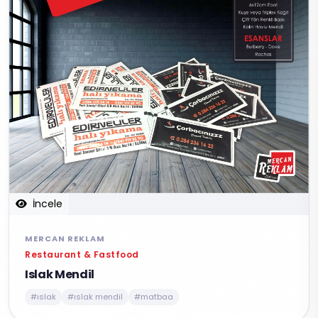
İncele
MERCAN REKLAM
Restaurant & Fastfood
Islak Mendil
#ıslak
#ıslak mendil
#matbaa