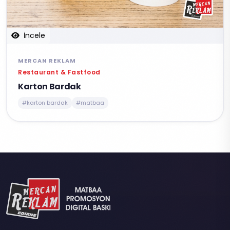
İncele
MERCAN REKLAM
Restaurant & Fastfood
Karton Bardak
#karton bardak
#matbaa