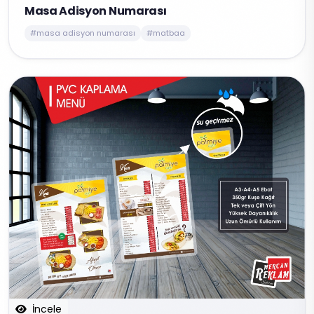
Masa Adisyon Numarası
#masa adisyon numarası
#matbaa
İncele