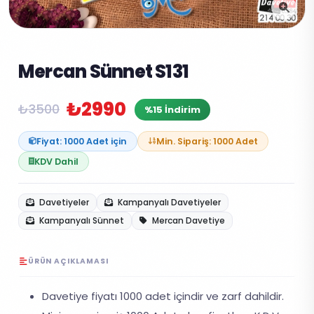
Mercan Sünnet S131
₺2990
₺3500
%15 İndirim
Fiyat: 1000 Adet için
Min. Sipariş: 1000 Adet
KDV Dahil
Davetiyeler
Kampanyalı Davetiyeler
Kampanyalı Sünnet
Mercan Davetiye
ÜRÜN AÇIKLAMASI
Davetiye fiyatı 1000 adet içindir ve zarf dahildir.