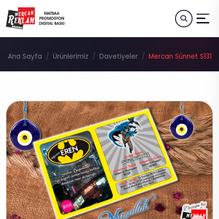
Ana Sayfa
Ürünlerimiz
Davetiyeler
Mercan Sünnet S131