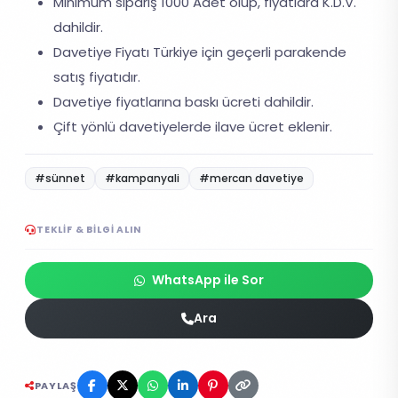
Minimum sipariş 1000 Adet olup, fiyatlara K.D.V.
dahildir.
Davetiye Fiyatı Türkiye için geçerli parakende
satış fiyatıdır.
Davetiye fiyatlarına baskı ücreti dahildir.
Çift yönlü davetiyelerde ilave ücret eklenir.
#sünnet
#kampanyali
#mercan davetiye
TEKLIF & BILGI ALIN
WhatsApp ile Sor
Ara
PAYLAŞ