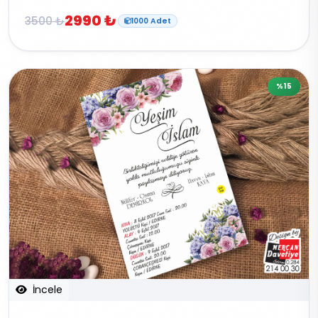
2990 ₺
3500 ₺
1000 Adet
%15
İncele