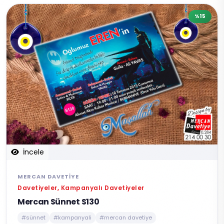
%15
İncele
MERCAN DAVETIYE
Davetiyeler, Kampanyalı Davetiyeler
Mercan Sünnet S130
#sünnet
#kampanyali
#mercan davetiye