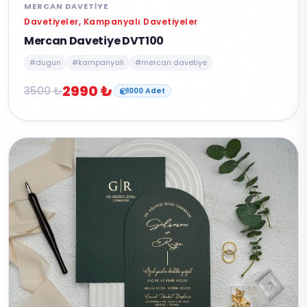
MERCAN DAVETIYE
Davetiyeler, Kampanyalı Davetiyeler
Mercan Davetiye DVT100
#dugun
#kampanyali
#mercan davetiye
2990 ₺
3500 ₺
1000 Adet