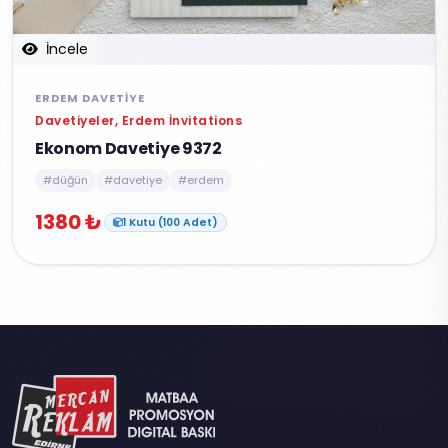
İncele
ERDEM DAVETIYE
Davetiyeler, Erdem İnvitations
Ekonom Davetiye 9372
#düğün
#davetiye
#erdem
1380 ₺
1 Kutu (100 Adet)