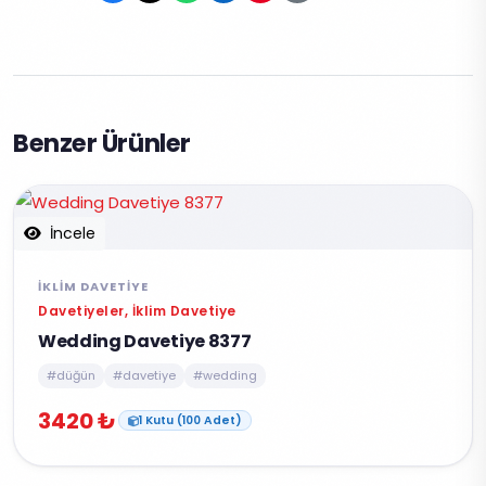
Benzer Ürünler
İncele
İKLIM DAVETIYE
Davetiyeler, İklim Davetiye
Wedding Davetiye 8377
#düğün
#davetiye
#wedding
3420 ₺
1 Kutu (100 Adet)