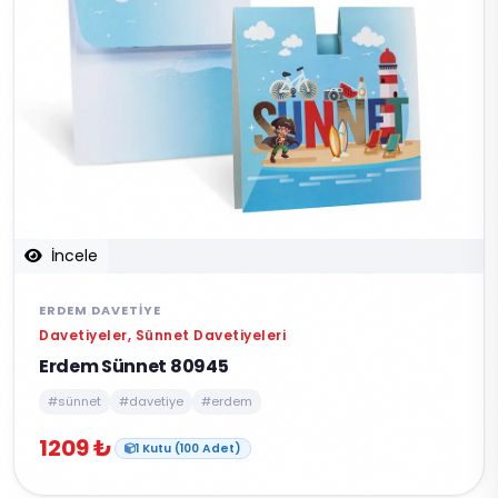
İncele
ERDEM DAVETIYE
Davetiyeler, Sünnet Davetiyeleri
Erdem Sünnet 80945
#sünnet
#davetiye
#erdem
1209 ₺
1 Kutu (100 Adet)