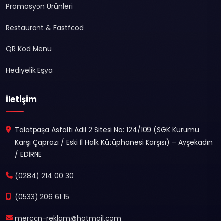
Promosyon Ürünleri
Restaurant & Fastfood
QR Kod Menü
Hediyelik Eşya
İletişim
Talatpaşa Asfaltı Adil 2 Sitesi No: 124/109 (SGK Kurumu
Karşı Çaprazı / Eski İl Halk Kütüphanesi Karşısı) – Ayşekadın
/ EDİRNE
(0284) 214 00 30
(0533) 206 61 15
mercan-reklam@hotmail.com