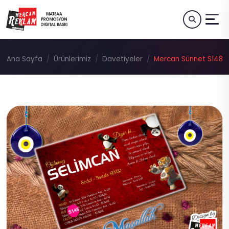
Ana Sayfa
Ürünlerimiz
Davetiyeler
Mercan Sünnet S148