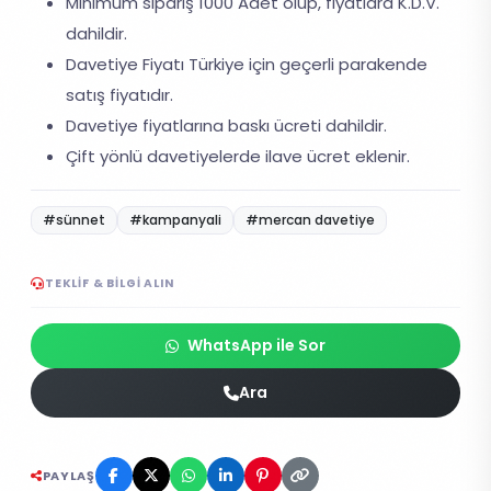
Minimum sipariş 1000 Adet olup, fiyatlara K.D.V.
dahildir.
Davetiye Fiyatı Türkiye için geçerli parakende
satış fiyatıdır.
Davetiye fiyatlarına baskı ücreti dahildir.
Çift yönlü davetiyelerde ilave ücret eklenir.
#sünnet
#kampanyali
#mercan davetiye
TEKLIF & BILGI ALIN
WhatsApp ile Sor
Ara
PAYLAŞ