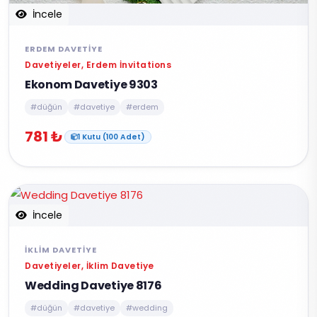
İncele
ERDEM DAVETIYE
Davetiyeler, Erdem İnvitations
Ekonom Davetiye 9303
#düğün
#davetiye
#erdem
781 ₺
1 Kutu (100 Adet)
İncele
İKLIM DAVETIYE
Davetiyeler, İklim Davetiye
Wedding Davetiye 8176
#düğün
#davetiye
#wedding