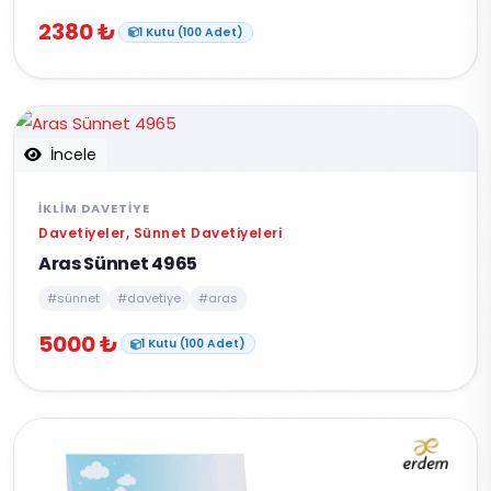
2380 ₺
1 Kutu (100 Adet)
İncele
İKLIM DAVETIYE
Davetiyeler, Sünnet Davetiyeleri
Aras Sünnet 4965
#sünnet
#davetiye
#aras
5000 ₺
1 Kutu (100 Adet)