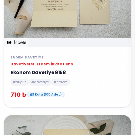
İncele
ERDEM DAVETIYE
Davetiyeler, Erdem İnvitations
Ekonom Davetiye 9158
#düğün
#davetiye
#erdem
710 ₺
1 Kutu (100 Adet)