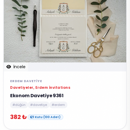
İncele
ERDEM DAVETIYE
Davetiyeler, Erdem İnvitations
Ekonom Davetiye 9361
#düğün
#davetiye
#erdem
382 ₺
1 Kutu (100 Adet)