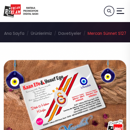
Ana Sayfa
Ürünlerimiz
Davetiyeler
Mercan Sünnet S127