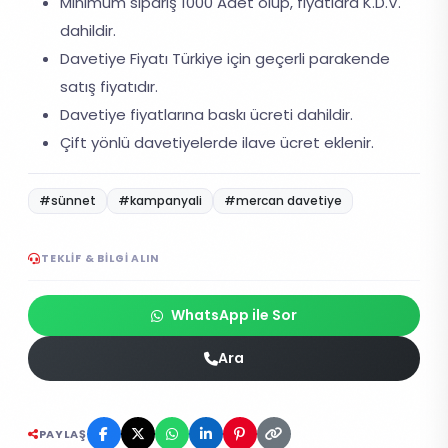
Minimum sipariş 1000 Adet olup, fiyatlara K.D.V.
dahildir.
Davetiye Fiyatı Türkiye için geçerli parakende
satış fiyatıdır.
Davetiye fiyatlarına baskı ücreti dahildir.
Çift yönlü davetiyelerde ilave ücret eklenir.
#sünnet
#kampanyali
#mercan davetiye
TEKLIF & BILGI ALIN
WhatsApp ile Sor
Ara
PAYLAŞ