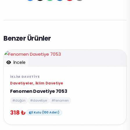
Benzer Ürünler
İncele
İKLIM DAVETIYE
Davetiyeler, İklim Davetiye
Fenomen Davetiye 7053
#düğün
#davetiye
#fenomen
318 ₺
1 Kutu (100 Adet)