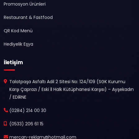
Promosyon Ürünleri
Restaurant & Fastfood
QR Kod Menü
Hediyelik Eşya
İletişim
Talatpaşa Asfaltı Adil 2 Sitesi No: 124/109 (SGK Kurumu
Karşı Çaprazı / Eski İl Halk Kütüphanesi Karşısı) – Ayşekadın
/ EDİRNE
(0284) 214 00 30
(0533) 206 61 15
mercan-reklam@hotmail.com