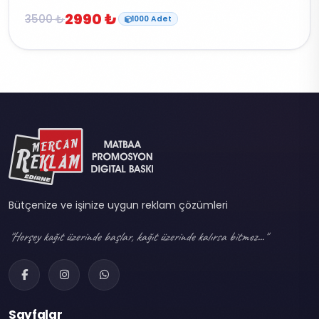
2990 ₺
3500 ₺
1000 Adet
Bütçenize ve işinize uygun reklam çözümleri
"Herşey kağıt üzerinde başlar, kağıt üzerinde kalırsa bitmez..."
Sayfalar