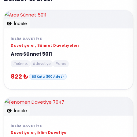
İncele
İKLIM DAVETIYE
Davetiyeler, Sünnet Davetiyeleri
Aras Sünnet 5011
#sünnet
#davetiye
#aras
822 ₺
1 Kutu (100 Adet)
İncele
İKLIM DAVETIYE
Davetiyeler, İklim Davetiye