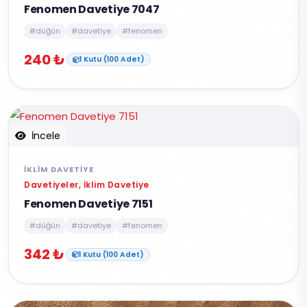
Fenomen Davetiye 7047
#düğün
#davetiye
#fenomen
240 ₺
1 Kutu (100 Adet)
İncele
İKLIM DAVETIYE
Davetiyeler, İklim Davetiye
Fenomen Davetiye 7151
#düğün
#davetiye
#fenomen
342 ₺
1 Kutu (100 Adet)