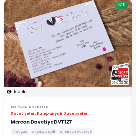
%15
İncele
MERCAN DAVETIYE
Davetiyeler, Kampanyalı Davetiyeler
Mercan Davetiye DVT127
#dugun
#kampanyali
#mercan davetiye