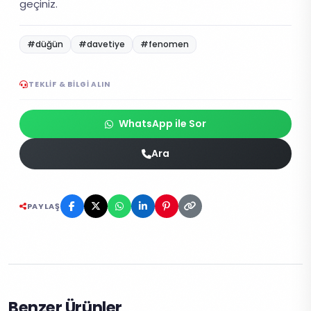
geçiniz.
#düğün
#davetiye
#fenomen
TEKLIF & BILGI ALIN
WhatsApp ile Sor
Ara
PAYLAŞ
Benzer Ürünler