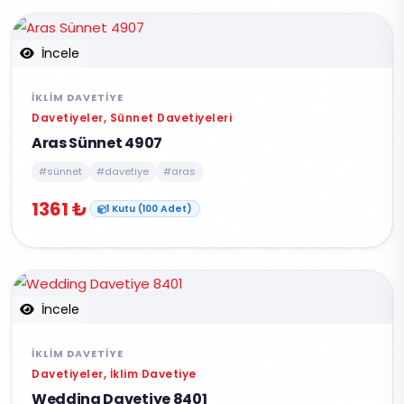
İncele
İKLIM DAVETIYE
Davetiyeler, Sünnet Davetiyeleri
Aras Sünnet 4907
#sünnet
#davetiye
#aras
1361 ₺
1 Kutu (100 Adet)
İncele
İKLIM DAVETIYE
Davetiyeler, İklim Davetiye
Wedding Davetiye 8401