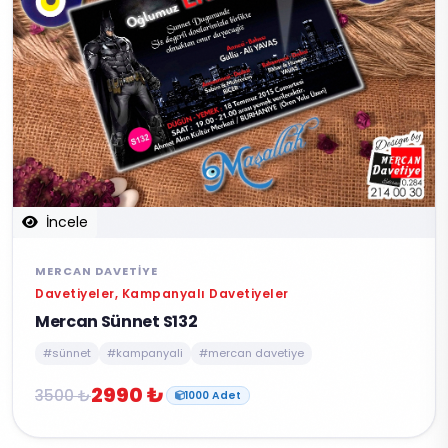
İncele
MERCAN DAVETIYE
Davetiyeler, Kampanyalı Davetiyeler
Mercan Sünnet S132
#sünnet
#kampanyali
#mercan davetiye
2990 ₺
3500 ₺
1000 Adet