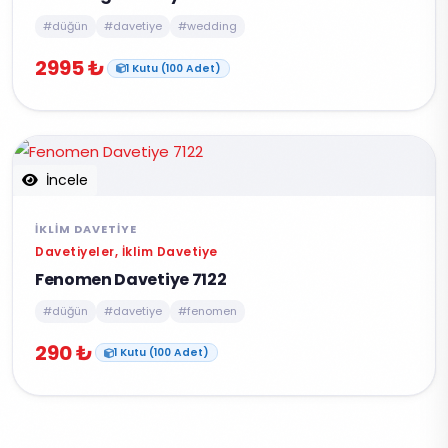
#düğün
#davetiye
#wedding
2995 ₺
1 Kutu (100 Adet)
İncele
İKLIM DAVETIYE
Davetiyeler, İklim Davetiye
Fenomen Davetiye 7122
#düğün
#davetiye
#fenomen
290 ₺
1 Kutu (100 Adet)