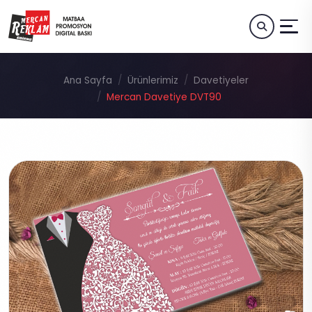
Ana Sayfa
Ürünlerimiz
Davetiyeler
Mercan Davetiye DVT90