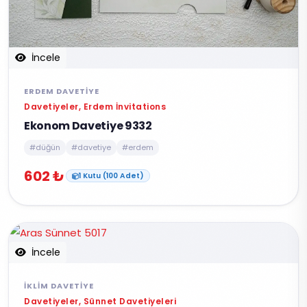
İncele
ERDEM DAVETIYE
Davetiyeler, Erdem İnvitations
Ekonom Davetiye 9332
#düğün
#davetiye
#erdem
602 ₺
1 Kutu (100 Adet)
İncele
İKLIM DAVETIYE
Davetiyeler, Sünnet Davetiyeleri