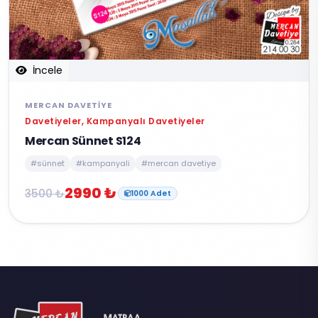
İncele
MERCAN DAVETIYE
Davetiyeler, Kampanyalı Davetiyeler
Mercan Sünnet S124
#sünnet
#kampanyali
#mercan davetiye
2990 ₺
3500 ₺
1000 Adet