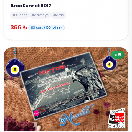
Aras Sünnet 5017
#sünnet
#davetiye
#aras
366 ₺
1 Kutu (100 Adet)
%15