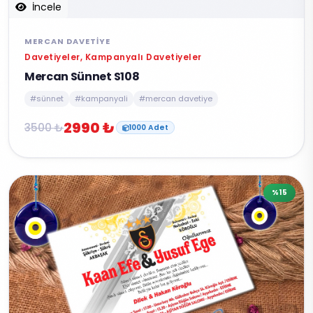
İncele
MERCAN DAVETIYE
Davetiyeler, Kampanyalı Davetiyeler
Mercan Sünnet S108
#sünnet
#kampanyali
#mercan davetiye
2990 ₺
3500 ₺
1000 Adet
%15