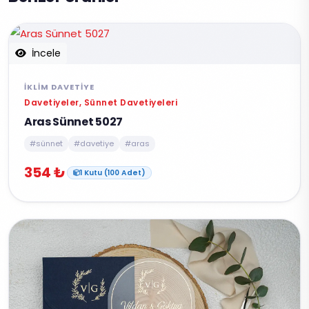
İncele
İKLIM DAVETIYE
Davetiyeler, Sünnet Davetiyeleri
Aras Sünnet 5027
#sünnet
#davetiye
#aras
354 ₺
1 Kutu (100 Adet)