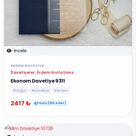
İncele
ERDEM DAVETIYE
Davetiyeler, Erdem İnvitations
Ekonom Davetiye 9311
#düğün
#davetiye
#erdem
2417 ₺
1 Kutu (100 Adet)