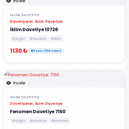
İncele
İKLIM DAVETIYE
Davetiyeler, İklim Davetiye
İklim Davetiye 10726
#düğün
#davetiye
#iklim
1130 ₺
1 Kutu (100 Adet)
İncele
İKLIM DAVETIYE
Davetiyeler, İklim Davetiye
Fenomen Davetiye 7150
#düğün
#davetiye
#fenomen