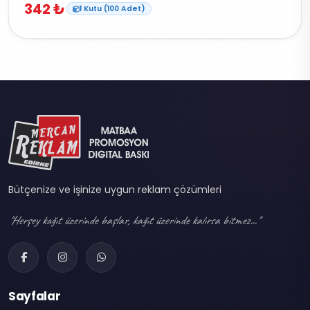
342 ₺
1 Kutu (100 Adet)
Bütçenize ve işinize uygun reklam çözümleri
"Herşey kağıt üzerinde başlar, kağıt üzerinde kalırsa bitmez..."
Sayfalar