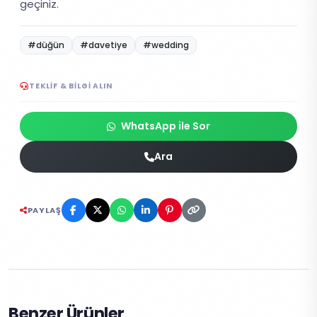
geçiniz.
#düğün
#davetiye
#wedding
TEKLIF & BILGI ALIN
WhatsApp ile Sor
Ara
PAYLAŞ
Benzer Ürünler