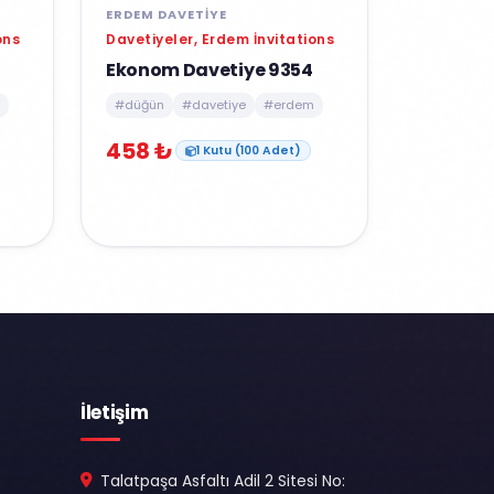
ERDEM DAVETIYE
ons
Davetiyeler, Erdem İnvitations
Ekonom Davetiye 9354
#düğün
#davetiye
#erdem
458 ₺
1 Kutu (100 Adet)
İletişim
Talatpaşa Asfaltı Adil 2 Sitesi No: