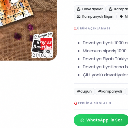
Davetiyeler
Kampany
Kampanyalı Nişan
M
ÜRÜN AÇIKLAMASI
Davetiye fiyatı 1000 ad
Minimum sipariş 1000 A
Davetiye Fiyatı Türkiye
Davetiye fiyatlarına ba
Çift yönlü davetiyeler
#dugun
#kampanyali
TEKLIF & BILGI ALIN
WhatsApp ile Sor