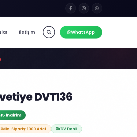
slar
İletişim
WhatsApp
6
vetiye DVT136
15 İndirim
Min. Sipariş: 1000 Adet
KDV Dahil