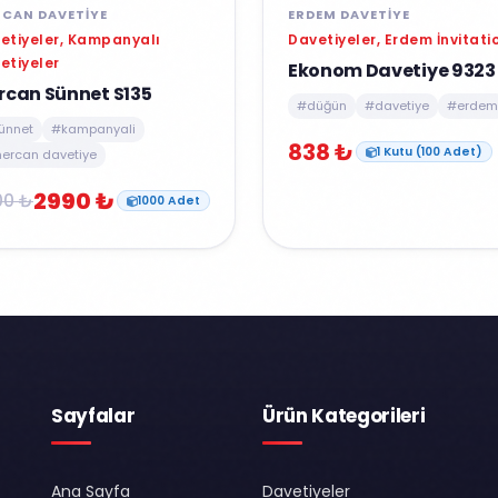
CAN DAVETIYE
ERDEM DAVETIYE
etiyeler, Kampanyalı
Davetiyeler, Erdem İnvitati
etiyeler
Ekonom Davetiye 9323
rcan Sünnet S135
#düğün
#davetiye
#erdem
ünnet
#kampanyali
838 ₺
1 Kutu (100 Adet)
ercan davetiye
2990 ₺
00 ₺
1000 Adet
Sayfalar
Ürün Kategorileri
Ana Sayfa
Davetiyeler