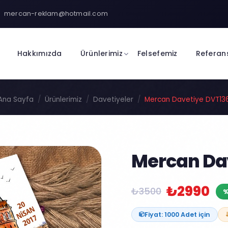
mercan-reklam@hotmail.com
Hakkımızda
Ürünlerimiz
Felsefemiz
Referan
Ana Sayfa
Ürünlerimiz
Davetiyeler
Mercan Davetiye DVT13
Mercan Da
₺2990
₺3500
%
Fiyat: 1000 Adet için