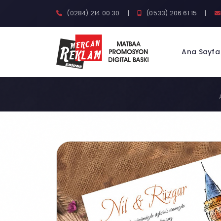
(0284) 214 00 30
|
(0533) 206 61 15
|
Ana Sayfa