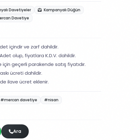
alı Davetiyeler
Kampanyalı Düğün
ercan Davetiye
et içindir ve zarf dahildir.
det olup, fiyatlara K.D.V. dahildir.
 için geçerli parakende satış fiyatıdır.
skı ücreti dahildir.
de ilave ücret eklenir.
#mercan davetiye
#nisan
Ara