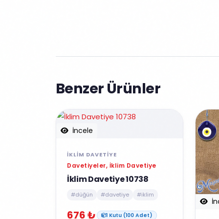
Benzer Ürünler
İncele
İKLIM DAVETIYE
Davetiyeler, İklim Davetiye
İklim Davetiye 10738
#düğün
#davetiye
#iklim
İn
676 ₺
1 Kutu (100 Adet)