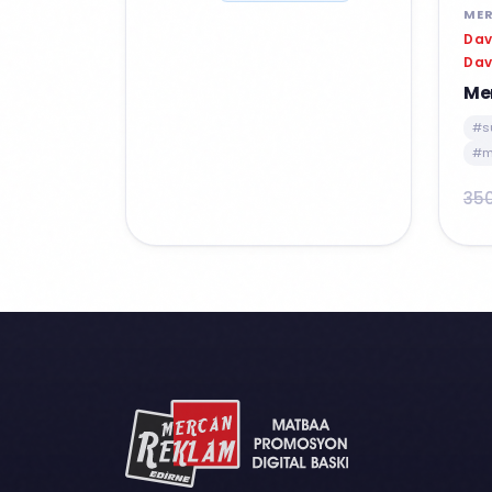
MER
Dav
Dav
Me
#s
#m
35