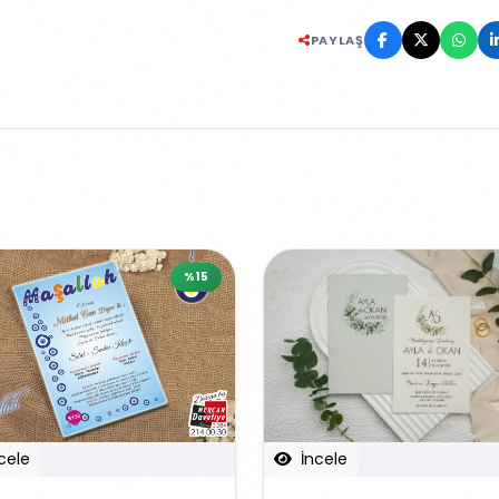
PAYLAŞ
%15
cele
İncele