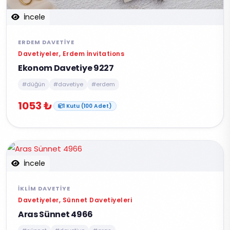
İncele
ERDEM DAVETIYE
Davetiyeler, Erdem İnvitations
Ekonom Davetiye 9227
#düğün
#davetiye
#erdem
1053 ₺
1 Kutu (100 Adet)
İncele
İKLIM DAVETIYE
Davetiyeler, Sünnet Davetiyeleri
Aras Sünnet 4966