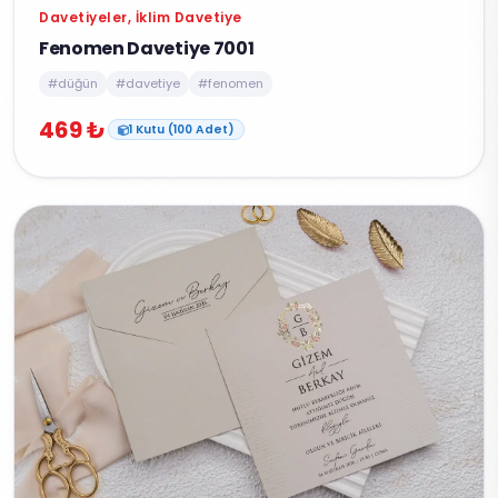
Davetiyeler, İklim Davetiye
Fenomen Davetiye 7001
#düğün
#davetiye
#fenomen
469 ₺
1 Kutu (100 Adet)