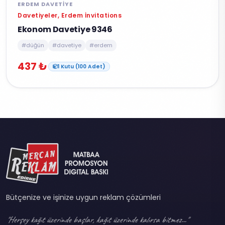
ERDEM DAVETIYE
Davetiyeler, Erdem İnvitations
Ekonom Davetiye 9346
#düğün
#davetiye
#erdem
437 ₺
1 Kutu (100 Adet)
Bütçenize ve işinize uygun reklam çözümleri
"Herşey kağıt üzerinde başlar, kağıt üzerinde kalırsa bitmez..."