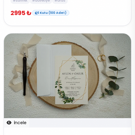
#sünnet
#davetiye
#aras
2995 ₺
1 Kutu (100 Adet)
İncele