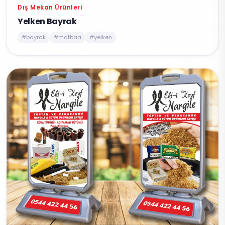
Dış Mekan Ürünleri
Yelken Bayrak
#bayrak
#matbaa
#yelken