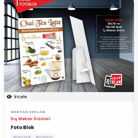
İncele
MERCAN REKLAM
Dış Mekan Ürünleri
Foto Blok
#foto blok
#matbaa