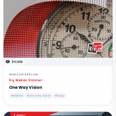
İncele
MERCAN REKLAM
Dış Mekan Ürünleri
One Way Vision
#edirne
#one way vision
#folyo