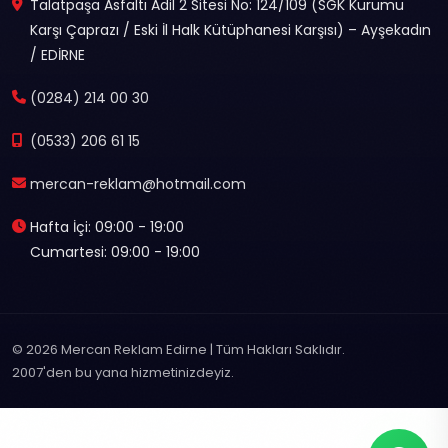
Talatpaşa Asfaltı Adil 2 Sitesi No: 124/109 (SGK Kurumu
Karşı Çaprazı / Eski İl Halk Kütüphanesi Karşısı) – Ayşekadın
/ EDİRNE
(0284) 214 00 30
(0533) 206 61 15
mercan-reklam@hotmail.com
Hafta İçi: 09:00 - 19:00
Cumartesi: 09:00 - 19:00
© 2026 Mercan Reklam Edirne | Tüm Hakları Saklıdır.
2007'den bu yana hizmetinizdeyiz.