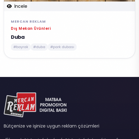
İncele
MERCAN REKLAM
Dış Mekan Ürünleri
Duba
#bayrak
#duba
#park dubası
Bütçenize ve işinize uygun reklam çözümleri