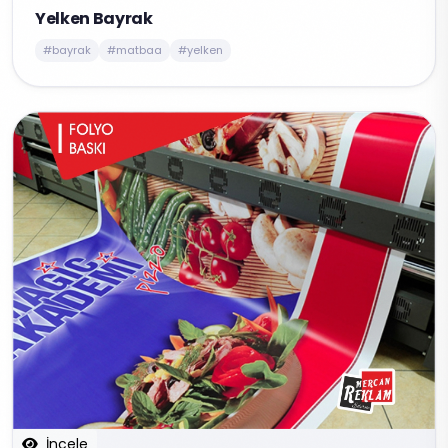
Yelken Bayrak
#bayrak
#matbaa
#yelken
İncele