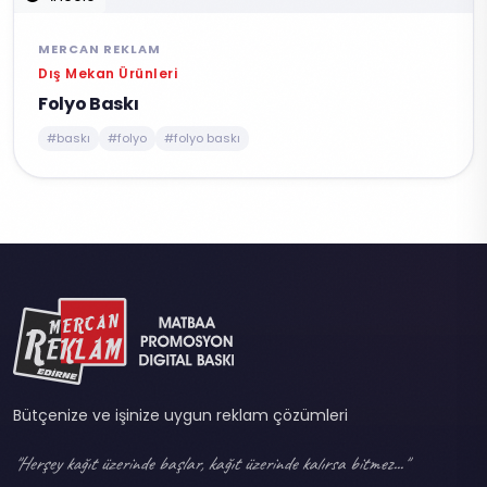
MERCAN REKLAM
Dış Mekan Ürünleri
Folyo Baskı
#baskı
#folyo
#folyo baskı
Bütçenize ve işinize uygun reklam çözümleri
"Herşey kağıt üzerinde başlar, kağıt üzerinde kalırsa bitmez..."