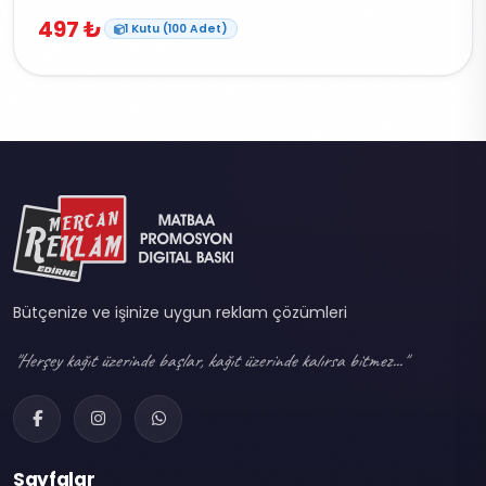
497 ₺
1 Kutu (100 Adet)
Bütçenize ve işinize uygun reklam çözümleri
"Herşey kağıt üzerinde başlar, kağıt üzerinde kalırsa bitmez..."
Sayfalar