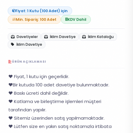
Fiyat: 1 Kutu (100 Adet) için
Min. Sipariş: 100 Adet
KDV Dahil
Davetiyeler
İklim Davetiye
İklim Kataloğu
İklim Davetiye
ÜRÜN AÇIKLAMASI
❤️ Fiyat, 1 kutu için geçerlidir.
❤️Bir kutuda 100 adet davetiye bulunmaktadır.
❤️ Baskı ücreti dahil değildir.
❤️ Katlama ve birleştirme işlemleri müşteri
tarafından yapılır.
❤️ Sitemiz üzerinden satış yapılmamaktadır.
❤️ Lütfen size en yakın satış noktamızla irtibata