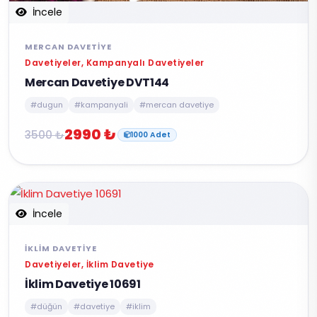
İncele
MERCAN DAVETIYE
Davetiyeler, Kampanyalı Davetiyeler
Mercan Davetiye DVT144
#dugun
#kampanyali
#mercan davetiye
2990 ₺
3500 ₺
1000 Adet
İncele
İKLIM DAVETIYE
Davetiyeler, İklim Davetiye
İklim Davetiye 10691
#düğün
#davetiye
#iklim