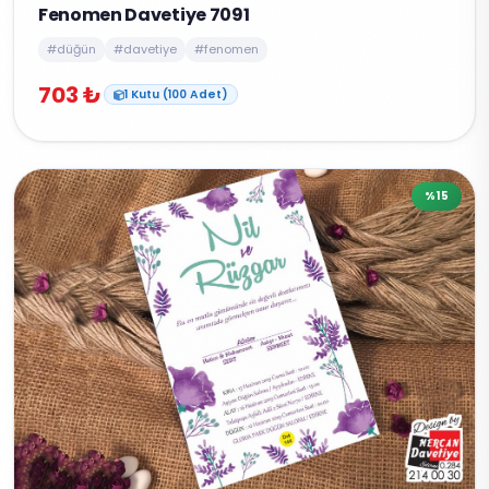
Fenomen Davetiye 7091
#düğün
#davetiye
#fenomen
703 ₺
1 Kutu (100 Adet)
%15