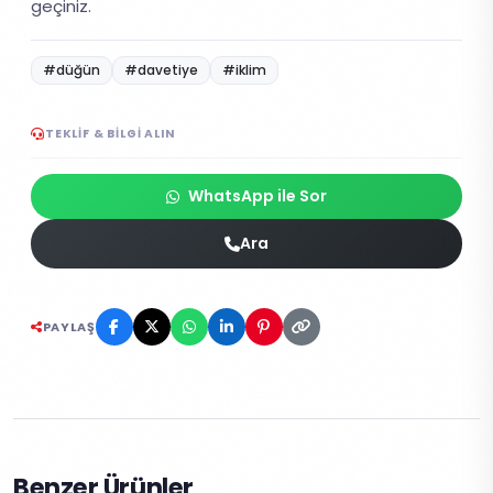
geçiniz.
#düğün
#davetiye
#iklim
TEKLIF & BILGI ALIN
WhatsApp ile Sor
Ara
PAYLAŞ
Benzer Ürünler