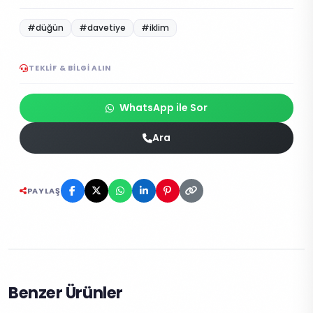
#düğün
#davetiye
#iklim
TEKLIF & BILGI ALIN
WhatsApp ile Sor
Ara
PAYLAŞ
Benzer Ürünler