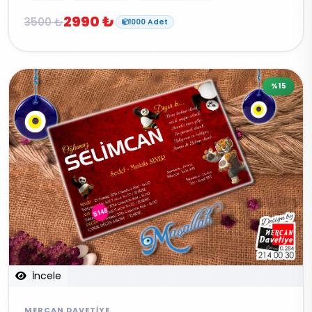
2990 ₺
3500 ₺
1000 Adet
%15
İncele
MERCAN DAVETIYE