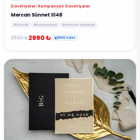
Davetiyeler, Kampanyalı Davetiyeler
Mercan Sünnet S148
#sünnet
#kampanyali
#mercan davetiye
2990 ₺
3500 ₺
1000 Adet