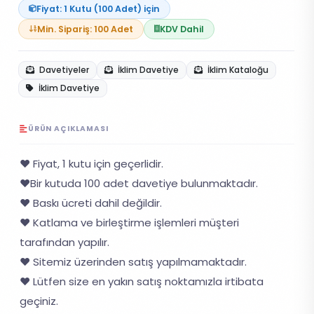
Fiyat: 1 Kutu (100 Adet) için
Min. Sipariş: 100 Adet
KDV Dahil
Davetiyeler
İklim Davetiye
İklim Kataloğu
İklim Davetiye
ÜRÜN AÇIKLAMASI
❤️ Fiyat, 1 kutu için geçerlidir.
❤️Bir kutuda 100 adet davetiye bulunmaktadır.
❤️ Baskı ücreti dahil değildir.
❤️ Katlama ve birleştirme işlemleri müşteri
tarafından yapılır.
❤️ Sitemiz üzerinden satış yapılmamaktadır.
❤️ Lütfen size en yakın satış noktamızla irtibata
geçiniz.