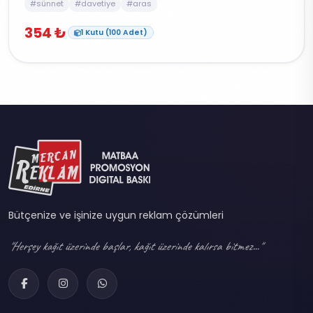
#sünnet
#davetiye
#aras
354 ₺
1 Kutu (100 Adet)
Bütçenize ve işinize uygun reklam çözümleri
"Herşey kağıt üzerinde başlar, kağıt üzerinde kalırsa bitmez..."