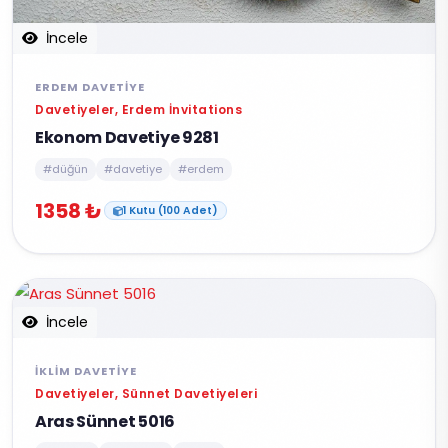
İncele
ERDEM DAVETIYE
Davetiyeler, Erdem İnvitations
Ekonom Davetiye 9281
#düğün
#davetiye
#erdem
1358 ₺
1 Kutu (100 Adet)
İncele
İKLIM DAVETIYE
Davetiyeler, Sünnet Davetiyeleri
Aras Sünnet 5016