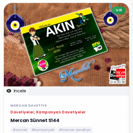
%15
İncele
MERCAN DAVETIYE
Davetiyeler, Kampanyalı Davetiyeler
Mercan Sünnet S144
#sünnet
#kampanyali
#mercan davetiye