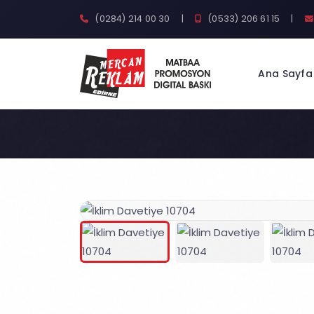
(0284) 214 00 30
|
(0533) 206 61 15
|
Ana Sayfa