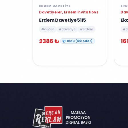
ERDEM DAVETIYE
ERD
Davetiyeler, Erdem İnvitations
Dav
Erdem Davetiye 5115
Ek
#düğün
#davetiye
#erdem
#d
2386 ₺
16
1 Kutu (100 Adet)