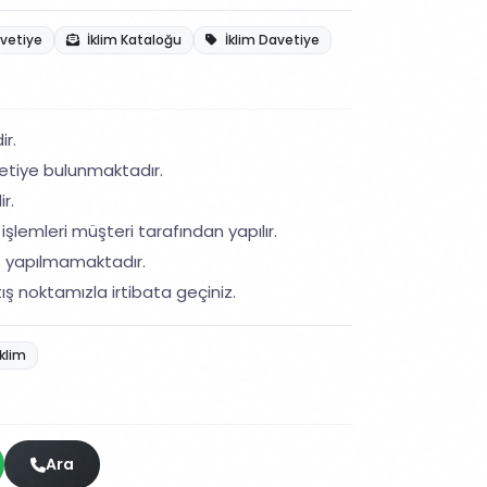
avetiye
İklim Kataloğu
İklim Davetiye
ir.
etiye bulunmaktadır.
r.
işlemleri müşteri tarafından yapılır.
ş yapılmamaktadır.
ış noktamızla irtibata geçiniz.
klim
Ara