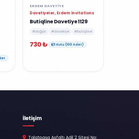
ERDEM DAVETIYE
Davetiyeler, Erdem İnvitations
Butiqline Davetiye 1129
#düğün
#davetiye
#butiqline
730 ₺
1 Kutu (100 Adet)
det
İletişim
Talatpaşa Asfaltı Adil 2 Sitesi No: