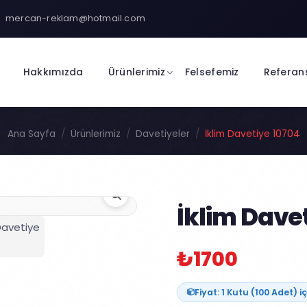
mercan-reklam@hotmail.com
Hakkımızda
Ürünlerimiz
Felsefemiz
Referan
Ana Sayfa
Ürünlerimiz
Davetiyeler
İklim Davetiye 10704
İklim Dave
₺1700
Fiyat: 1 Kutu (100 Adet) iç