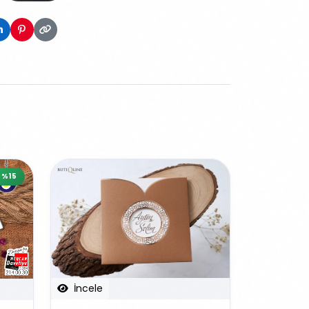
%15
İncele