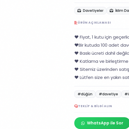
Davetiyeler
İklim D
ÜRÜN AÇIKLAMASI
❤️ Fiyat, 1 kutu için geçerlid
❤️Bir kutuda 100 adet dav
❤️ Baskı ücreti dahil değildi
❤️ Katlama ve birleştirme 
❤️ Sitemiz üzerinden satı
❤️ Lütfen size en yakın sat
#düğün
#davetiye
#i
TEKLIF & BILGI ALIN
WhatsApp ile Sor