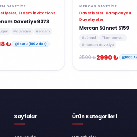
MERCAN DAVETIYE
EM DAVETIYE
Davetiyeler, Kampanyalı
etiyeler, Erdem İnvitations
Davetiyeler
onom Davetiye 9373
Mercan Sünnet S159
üğün
#davetiye
#erdem
#sünnet
#kampanyali
18 ₺
1 Kutu (100 Adet)
#mercan davetiye
2990 ₺
3500 ₺
1000 A
Sayfalar
Ürün Kategorileri