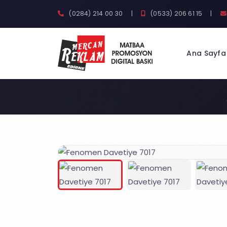
(0284) 214 00 30
|
(0533) 206 61 15
|
Ana Sayfa