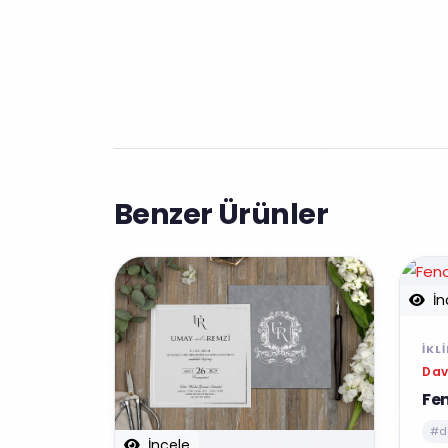
Benzer Ürünler
İn
İKL
Dav
Fe
#d
İncele