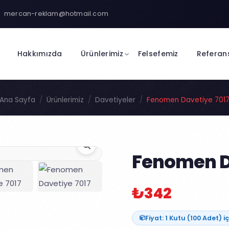
mercan-reklam@hotmail.com
Hakkımızda
Ürünlerimiz
Felsefemiz
Referan
Ana Sayfa
Ürünlerimiz
Davetiyeler
Fenomen Davetiye 701
Fenomen D
₺342
Fiyat: 1 Kutu (100 Adet) iç