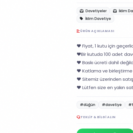
Davetiyeler
İklim D
İklim Davetiye
ÜRÜN AÇIKLAMASI
❤️ Fiyat, 1 kutu için geçerlid
❤️Bir kutuda 100 adet dav
❤️ Baskı ücreti dahil değildi
❤️ Katlama ve birleştirme 
❤️ Sitemiz üzerinden satı
❤️ Lütfen size en yakın sat
#düğün
#davetiye
#
TEKLIF & BILGI ALIN