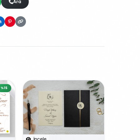
Ara
%15
İncele