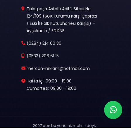
Talatpaşa Asfaltı Adil 2 Sitesi No:
124/109 (SGK Kurumu Karşı Çaprazı
/ Eski İl Halk Kütüphanesi Karşısı) –
Ayşekadın / EDİRNE
(0284) 214 00 30
(0533) 206 61 15
mercan-reklam@hotmail.com
Hafta İçi: 09:00 - 19:00
Cumartesi: 09:00 - 19:00
2007'den bu yana hizmetinizdeyiz.