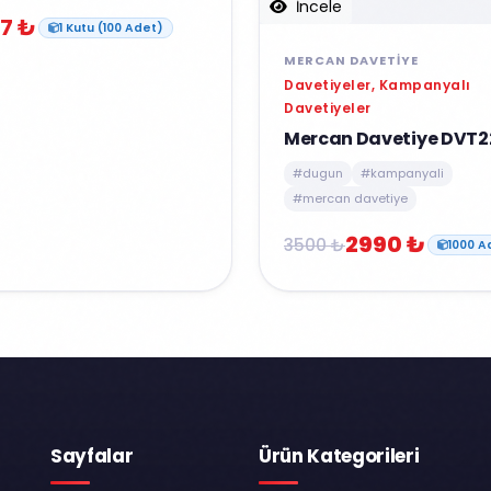
İncele
7 ₺
1 Kutu (100 Adet)
MERCAN DAVETIYE
Davetiyeler, Kampanyalı
Davetiyeler
Mercan Davetiye DVT2
#dugun
#kampanyali
#mercan davetiye
2990 ₺
3500 ₺
1000 A
Sayfalar
Ürün Kategorileri