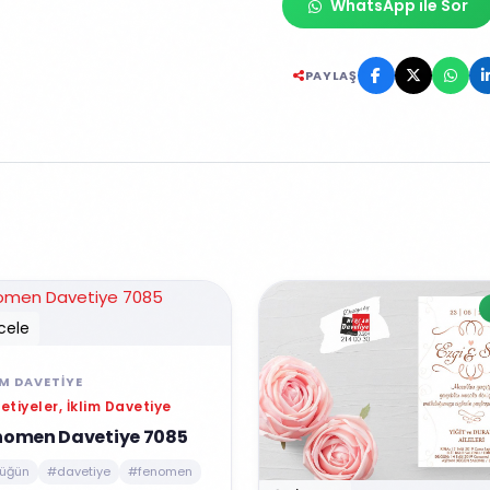
WhatsApp ile Sor
PAYLAŞ
cele
IM DAVETIYE
etiyeler, İklim Davetiye
nomen Davetiye 7085
üğün
#davetiye
#fenomen