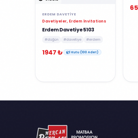
65
ERDEM DAVETIYE
Davetiyeler, Erdem İnvitations
Erdem Davetiye 5103
#düğün
#davetiye
#erdem
1947 ₺
1 Kutu (100 Adet)