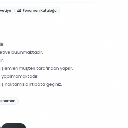
avetiye
Fenomen Kataloğu
ir.
etiye bulunmaktadır.
r.
işlemleri müşteri tarafından yapılır.
ş yapılmamaktadır.
ış noktamızla irtibata geçiniz.
fenomen