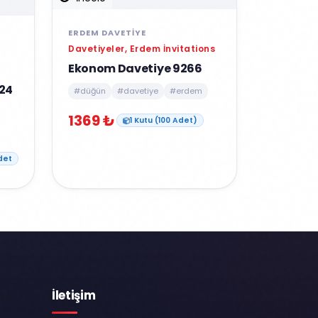
ERDEM DAVETIYE
Davetiyeler, Erdem İnvitations
Ekonom Davetiye 9266
24
#düğün
#davetiye
#erdem
1369 ₺
1 Kutu (100 Adet)
det
İletişim