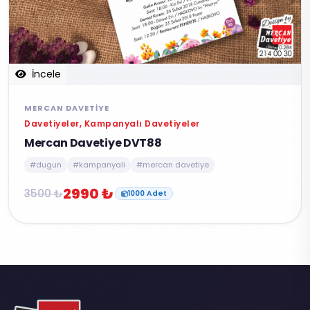
İncele
MERCAN DAVETIYE
Davetiyeler, Kampanyalı Davetiyeler
Mercan Davetiye DVT88
#dugun
#kampanyali
#mercan davetiye
2990 ₺
3500 ₺
1000 Adet