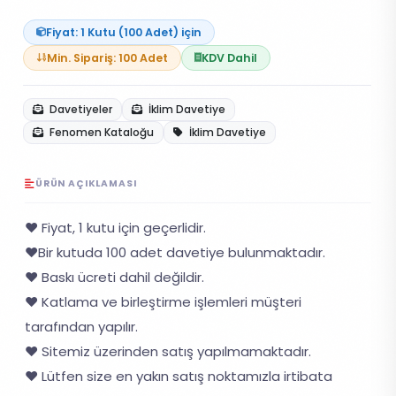
Fiyat: 1 Kutu (100 Adet) için
Min. Sipariş: 100 Adet
KDV Dahil
Davetiyeler
İklim Davetiye
Fenomen Kataloğu
İklim Davetiye
ÜRÜN AÇIKLAMASI
❤️ Fiyat, 1 kutu için geçerlidir.
❤️Bir kutuda 100 adet davetiye bulunmaktadır.
❤️ Baskı ücreti dahil değildir.
❤️ Katlama ve birleştirme işlemleri müşteri
tarafından yapılır.
❤️ Sitemiz üzerinden satış yapılmamaktadır.
❤️ Lütfen size en yakın satış noktamızla irtibata