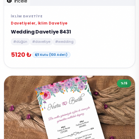
İncele
İKLIM DAVETIYE
Davetiyeler, İklim Davetiye
Wedding Davetiye 8431
#düğün
#davetiye
#wedding
5120 ₺
1 Kutu (100 Adet)
%15