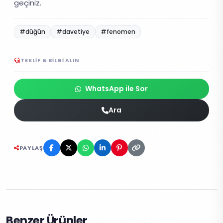
geçiniz.
#düğün
#davetiye
#fenomen
TEKLIF & BILGI ALIN
WhatsApp ile Sor
Ara
PAYLAŞ
Benzer Ürünler