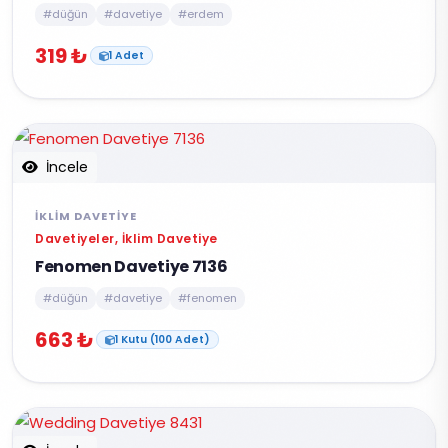
#düğün
#davetiye
#erdem
319 ₺
1 Adet
İncele
İKLIM DAVETIYE
Davetiyeler, İklim Davetiye
Fenomen Davetiye 7136
#düğün
#davetiye
#fenomen
663 ₺
1 Kutu (100 Adet)