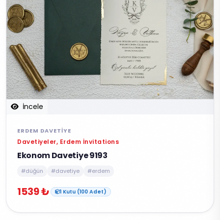
İncele
ERDEM DAVETIYE
Davetiyeler, Erdem İnvitations
Ekonom Davetiye 9193
#düğün
#davetiye
#erdem
1539 ₺
1 Kutu (100 Adet)