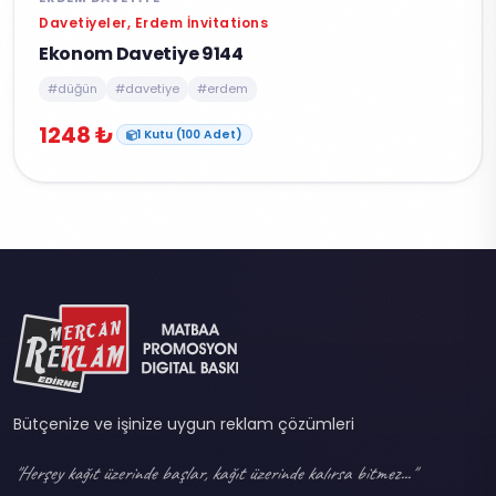
Davetiyeler, Erdem İnvitations
Ekonom Davetiye 9144
#düğün
#davetiye
#erdem
1248 ₺
1 Kutu (100 Adet)
Bütçenize ve işinize uygun reklam çözümleri
"Herşey kağıt üzerinde başlar, kağıt üzerinde kalırsa bitmez..."