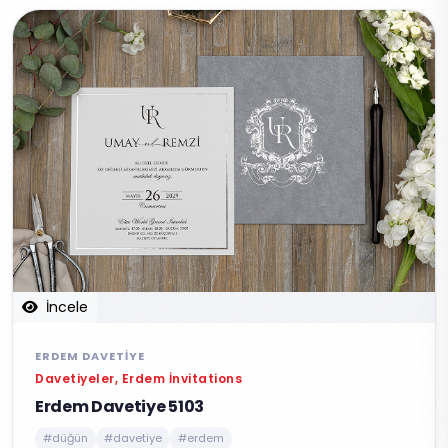
İncele
ERDEM DAVETIYE
Davetiyeler, Erdem İnvitations
Erdem Davetiye 5103
#düğün
#davetiye
#erdem