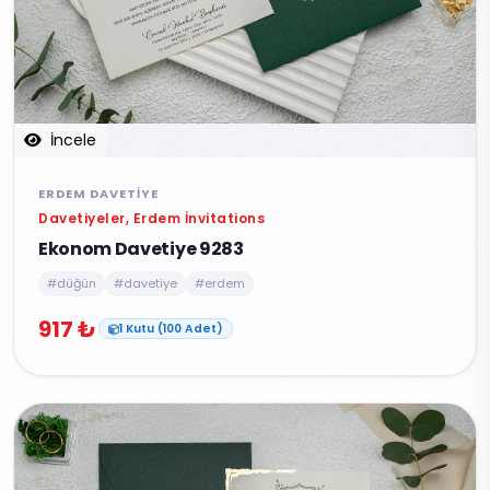
İncele
ERDEM DAVETIYE
Davetiyeler, Erdem İnvitations
Ekonom Davetiye 9283
#düğün
#davetiye
#erdem
917 ₺
1 Kutu (100 Adet)