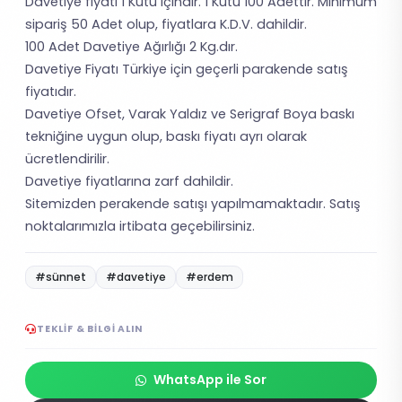
Davetiye fiyatı 1 Kutu içindir. 1 Kutu 100 Adettir. Minimum
sipariş 50 Adet olup, fiyatlara K.D.V. dahildir.
100 Adet Davetiye Ağırlığı 2 Kg.dır.
Davetiye Fiyatı Türkiye için geçerli parakende satış
fiyatıdır.
Davetiye Ofset, Varak Yaldız ve Serigraf Boya baskı
tekniğine uygun olup, baskı fiyatı ayrı olarak
ücretlendirilir.
Davetiye fiyatlarına zarf dahildir.
Sitemizden perakende satışı yapılmamaktadır. Satış
noktalarımızla irtibata geçebilirsiniz.
#sünnet
#davetiye
#erdem
TEKLIF & BILGI ALIN
WhatsApp ile Sor