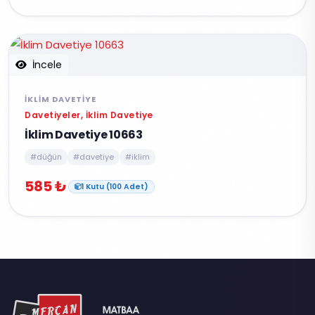
İncele
İKLIM DAVETIYE
Davetiyeler, İklim Davetiye
İklim Davetiye 10663
#düğün
#davetiye
#iklim
585 ₺
1 Kutu (100 Adet)