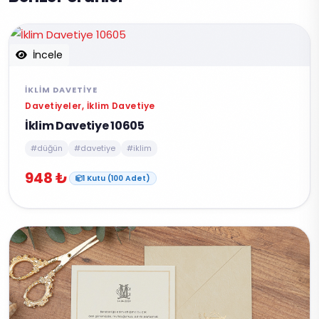
İncele
İKLIM DAVETIYE
Davetiyeler, İklim Davetiye
İklim Davetiye 10605
#düğün
#davetiye
#iklim
948 ₺
1 Kutu (100 Adet)