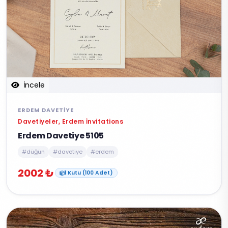
İncele
ERDEM DAVETIYE
Davetiyeler, Erdem İnvitations
Erdem Davetiye 5105
#düğün
#davetiye
#erdem
2002 ₺
1 Kutu (100 Adet)