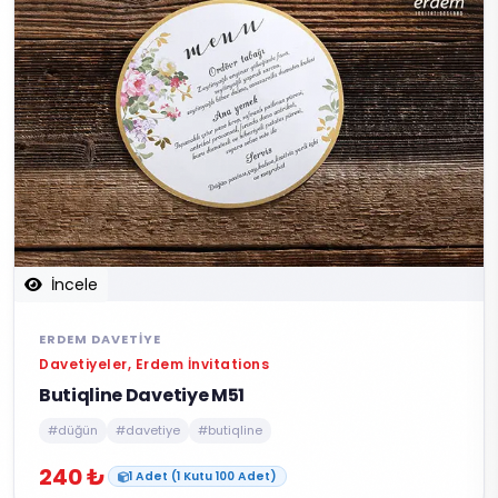
İncele
ERDEM DAVETIYE
Davetiyeler, Erdem İnvitations
Butiqline Davetiye M51
#düğün
#davetiye
#butiqline
240 ₺
1 Adet (1 Kutu 100 Adet)