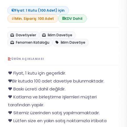
Fiyat: 1 Kutu (100 Adet) için
Min. Sipariş: 100 Adet
KDV Dahil
Davetiyeler
İklim Davetiye
Fenomen Kataloğu
İklim Davetiye
ÜRÜN AÇIKLAMASI
❤️ Fiyat, 1 kutu için geçerlidir.
❤️Bir kutuda 100 adet davetiye bulunmaktadır.
❤️ Baskı ücreti dahil değildir.
❤️ Katlama ve birleştirme işlemleri müşteri
tarafından yapılır.
❤️ Sitemiz üzerinden satış yapılmamaktadır.
❤️ Lütfen size en yakın satış noktamızla irtibata