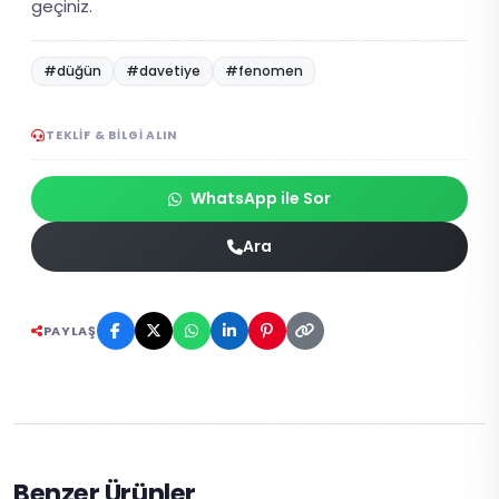
geçiniz.
#düğün
#davetiye
#fenomen
TEKLIF & BILGI ALIN
WhatsApp ile Sor
Ara
PAYLAŞ
Benzer Ürünler