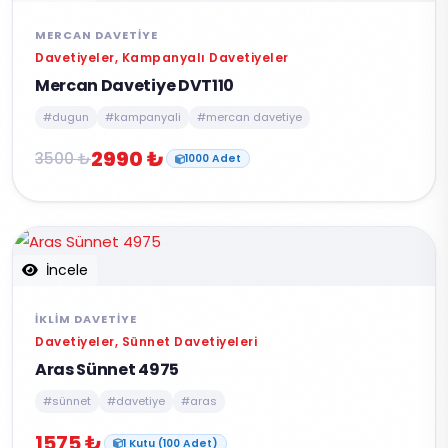
MERCAN DAVETIYE
Davetiyeler, Kampanyalı Davetiyeler
Mercan Davetiye DVT110
#dugun
#kampanyali
#mercan davetiye
2990 ₺
3500 ₺
1000 Adet
İncele
İKLIM DAVETIYE
Davetiyeler, Sünnet Davetiyeleri
Aras Sünnet 4975
#sünnet
#davetiye
#aras
1575 ₺
1 Kutu (100 Adet)