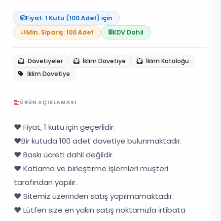
Fiyat: 1 Kutu (100 Adet) için
Min. Sipariş: 100 Adet
KDV Dahil
Davetiyeler
İklim Davetiye
İklim Kataloğu
İklim Davetiye
ÜRÜN AÇIKLAMASI
❤️ Fiyat, 1 kutu için geçerlidir.
❤️Bir kutuda 100 adet davetiye bulunmaktadır.
❤️ Baskı ücreti dahil değildir.
❤️ Katlama ve birleştirme işlemleri müşteri
tarafından yapılır.
❤️ Sitemiz üzerinden satış yapılmamaktadır.
❤️ Lütfen size en yakın satış noktamızla irtibata