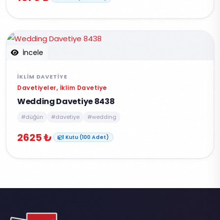
İncele
İKLIM DAVETIYE
Davetiyeler, İklim Davetiye
Wedding Davetiye 8438
#düğün
#davetiye
#wedding
2625 ₺
1 Kutu (100 Adet)