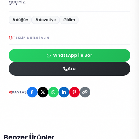
geçiniz.
#düğün
#davetiye
#iklim
TEKLIF & BILGI ALIN
WhatsApp ile Sor
Ara
PAYLAŞ
Benzer Ürünler