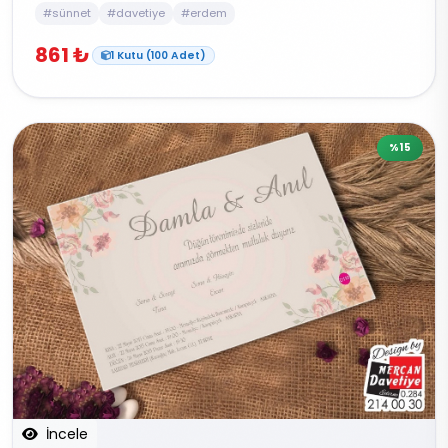
#sünnet
#davetiye
#erdem
861 ₺
1 Kutu (100 Adet)
%15
İncele