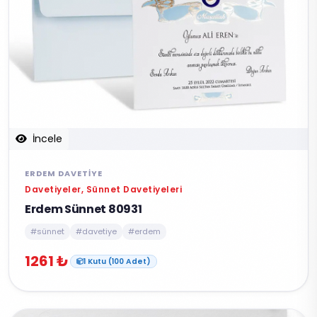
İncele
ERDEM DAVETIYE
Davetiyeler, Sünnet Davetiyeleri
Erdem Sünnet 80931
#sünnet
#davetiye
#erdem
1261 ₺
1 Kutu (100 Adet)