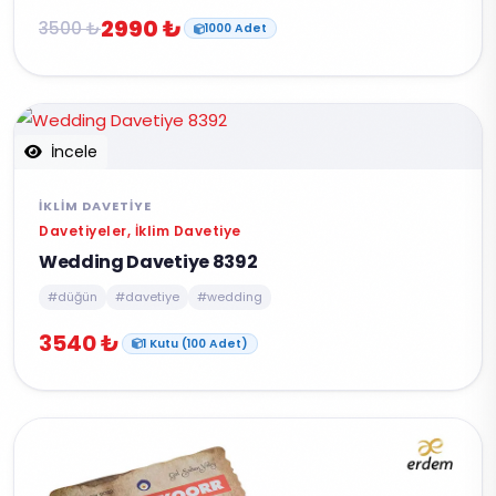
2990 ₺
3500 ₺
1000 Adet
İncele
İKLIM DAVETIYE
Davetiyeler, İklim Davetiye
Wedding Davetiye 8392
#düğün
#davetiye
#wedding
3540 ₺
1 Kutu (100 Adet)