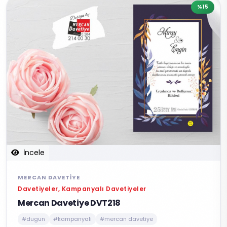
%15
İncele
MERCAN DAVETIYE
Davetiyeler, Kampanyalı Davetiyeler
Mercan Davetiye DVT218
#dugun
#kampanyali
#mercan davetiye