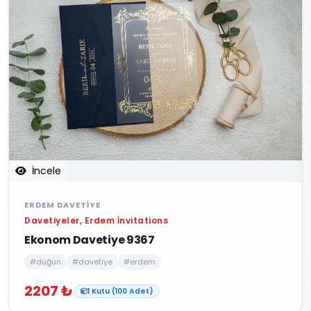
İncele
ERDEM DAVETIYE
Davetiyeler, Erdem İnvitations
Ekonom Davetiye 9367
#düğün
#davetiye
#erdem
2207 ₺
1 Kutu (100 Adet)