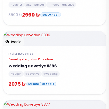
#sünnet
#kampanyali
#mercan davetiye
2990 ₺
3500 ₺
1000 Adet
İncele
İKLIM DAVETIYE
Davetiyeler, İklim Davetiye
Wedding Davetiye 8396
#düğün
#davetiye
#wedding
2075 ₺
1 Kutu (100 Adet)