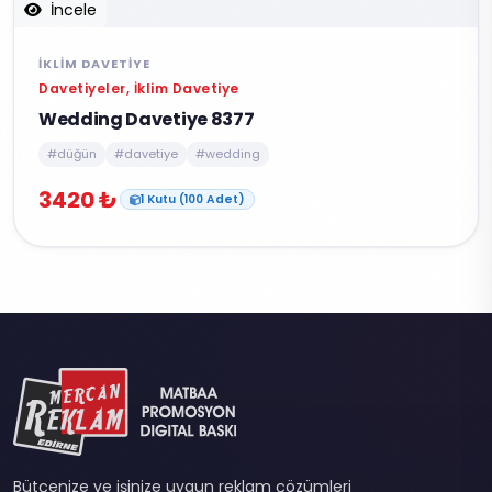
İncele
İKLIM DAVETIYE
Davetiyeler, İklim Davetiye
Wedding Davetiye 8377
#düğün
#davetiye
#wedding
3420 ₺
1 Kutu (100 Adet)
Bütçenize ve işinize uygun reklam çözümleri