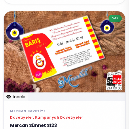
%15
İncele
MERCAN DAVETIYE
Davetiyeler, Kampanyalı Davetiyeler
Mercan Sünnet S123