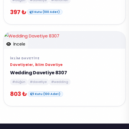
397 ₺
1 Kutu (100 Adet)
İncele
İKLIM DAVETIYE
Davetiyeler, İklim Davetiye
Wedding Davetiye 8307
#düğün
#davetiye
#wedding
803 ₺
1 Kutu (100 Adet)