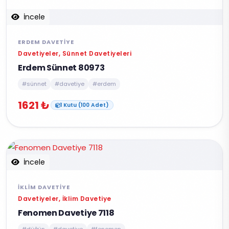
İncele
ERDEM DAVETIYE
Davetiyeler, Sünnet Davetiyeleri
Erdem Sünnet 80973
#sünnet
#davetiye
#erdem
1621 ₺
1 Kutu (100 Adet)
İncele
İKLIM DAVETIYE
Davetiyeler, İklim Davetiye
Fenomen Davetiye 7118
#düğün
#davetiye
#fenomen