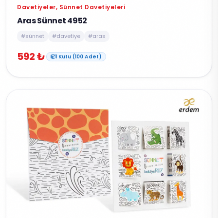
Davetiyeler, Sünnet Davetiyeleri
Aras Sünnet 4952
#sünnet
#davetiye
#aras
592 ₺
1 Kutu (100 Adet)