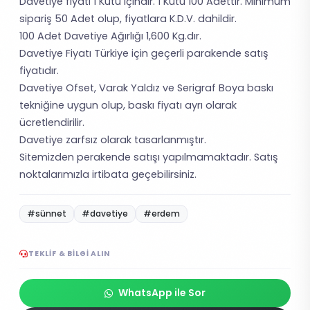
Davetiye fiyatı 1 Kutu içindir. 1 Kutu 100 Adettir. Minimum
sipariş 50 Adet olup, fiyatlara K.D.V. dahildir.
100 Adet Davetiye Ağırlığı 1,600 Kg.dır.
Davetiye Fiyatı Türkiye için geçerli parakende satış
fiyatıdır.
Davetiye Ofset, Varak Yaldız ve Serigraf Boya baskı
tekniğine uygun olup, baskı fiyatı ayrı olarak
ücretlendirilir.
Davetiye zarfsız olarak tasarlanmıştır.
Sitemizden perakende satışı yapılmamaktadır. Satış
noktalarımızla irtibata geçebilirsiniz.
#sünnet
#davetiye
#erdem
TEKLIF & BILGI ALIN
WhatsApp ile Sor