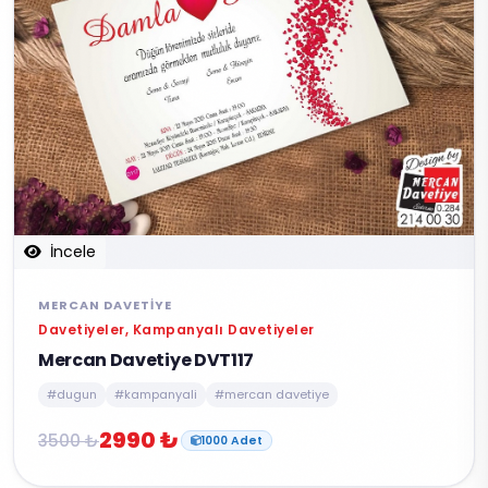
İncele
MERCAN DAVETIYE
Davetiyeler, Kampanyalı Davetiyeler
Mercan Davetiye DVT117
#dugun
#kampanyali
#mercan davetiye
2990 ₺
3500 ₺
1000 Adet