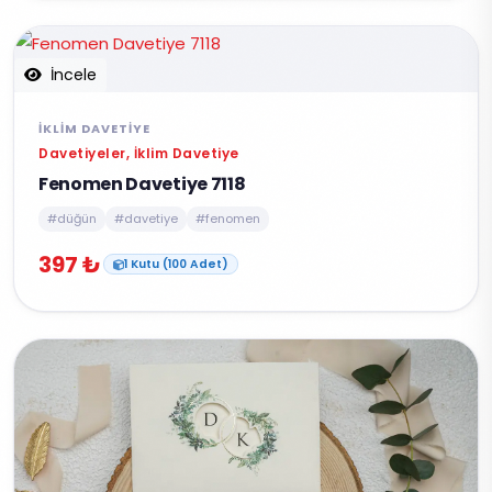
İncele
İKLIM DAVETIYE
Davetiyeler, İklim Davetiye
Fenomen Davetiye 7118
#düğün
#davetiye
#fenomen
397 ₺
1 Kutu (100 Adet)