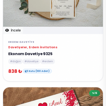
İncele
ERDEM DAVETIYE
Davetiyeler, Erdem İnvitations
Ekonom Davetiye 9325
#düğün
#davetiye
#erdem
838 ₺
1 Kutu (100 Adet)
%15