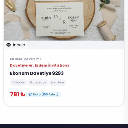
İncele
ERDEM DAVETIYE
Davetiyeler, Erdem İnvitations
Ekonom Davetiye 9293
#düğün
#davetiye
#erdem
781 ₺
1 Kutu (100 Adet)