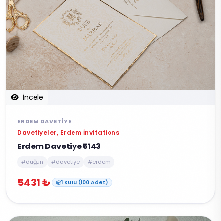
İncele
ERDEM DAVETIYE
Davetiyeler, Erdem İnvitations
Erdem Davetiye 5143
#düğün
#davetiye
#erdem
5431 ₺
1 Kutu (100 Adet)