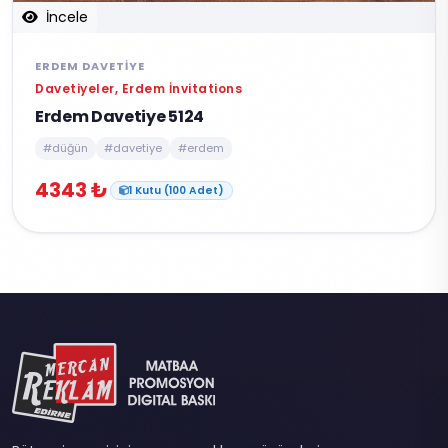
İncele
ERDEM DAVETIYE
Davetiyeler, Erdem İnvitations
Erdem Davetiye 5124
#düğün
#davetiye
#erdem
4343 ₺
1 Kutu (100 Adet)