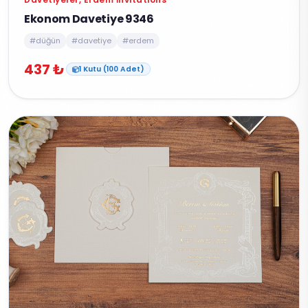
Ekonom Davetiye 9346
#düğün
#davetiye
#erdem
437 ₺
1 Kutu (100 Adet)