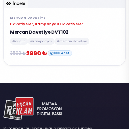
İncele
MERCAN DAVETIYE
Davetiyeler, Kampanyalı Davetiyeler
Mercan Davetiye DVT102
#dugun
#kampanyali
#mercan davetiye
2990 ₺
3500 ₺
1000 Adet
Bütçenize ve işinize uygun reklam çözümleri