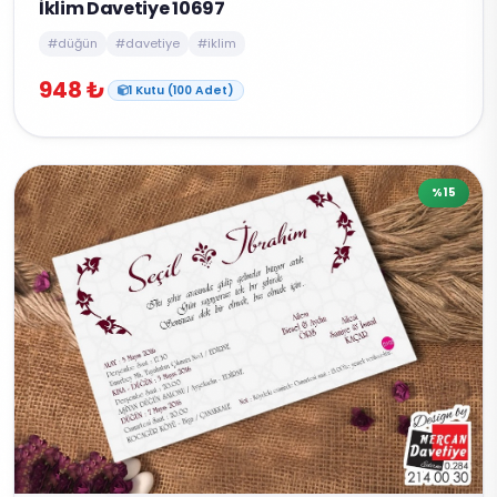
İklim Davetiye 10697
#düğün
#davetiye
#iklim
948 ₺
1 Kutu (100 Adet)
%15