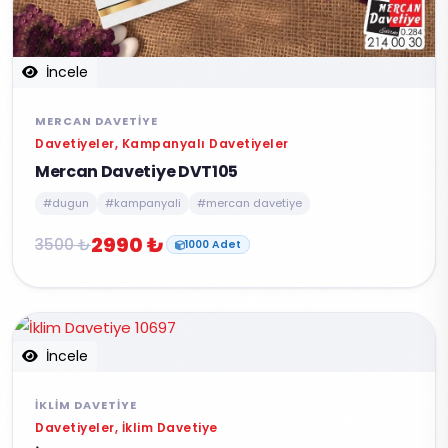
İncele
MERCAN DAVETIYE
Davetiyeler, Kampanyalı Davetiyeler
Mercan Davetiye DVT105
#dugun
#kampanyali
#mercan davetiye
2990 ₺
3500 ₺
1000 Adet
İncele
İKLIM DAVETIYE
Davetiyeler, İklim Davetiye