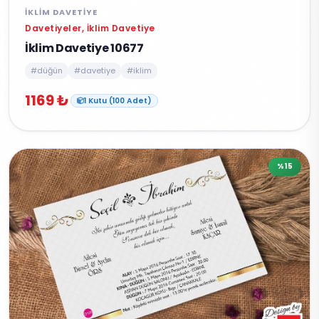
İKLIM DAVETIYE
Davetiyeler, İklim Davetiye
İklim Davetiye 10677
#düğün
#davetiye
#iklim
1169 ₺
1 Kutu (100 Adet)
%15