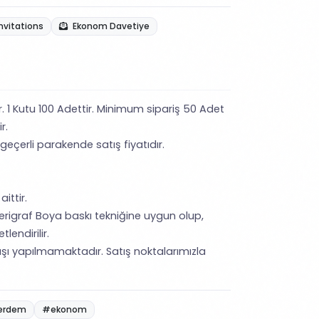
nvitations
Ekonom Davetiye
ir. 1 Kutu 100 Adettir. Minimum sipariş 50 Adet
r.
 geçerli parakende satış fiyatıdır.
ittir.
erigraf Boya baskı tekniğine uygun olup,
lendirilir.
şı yapılmamaktadır. Satış noktalarımızla
erdem
#ekonom