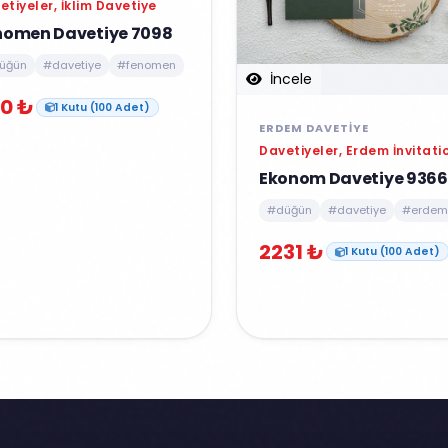
etiyeler, İklim Davetiye
nomen Davetiye 7098
üğün
#davetiye
#fenomen
İncele
0 ₺
1 Kutu (100 Adet)
ERDEM DAVETIYE
Davetiyeler, Erdem İnvitati
Ekonom Davetiye 9366
#düğün
#davetiye
#erdem
2231 ₺
1 Kutu (100 Adet)