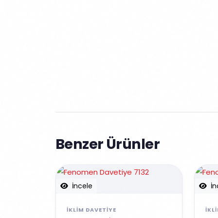
Benzer Ürünler
İncele
İn
İKLIM DAVETIYE
İKL