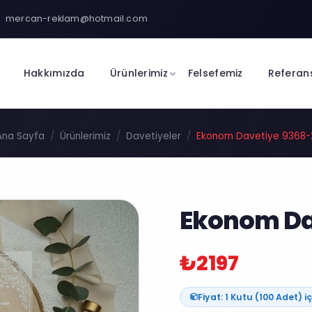
mercan-reklam@hotmail.com
Hakkımızda
Ürünlerimiz
Felsefemiz
Referan
Ana Sayfa
Ürünlerimiz
Davetiyeler
Ekonom Davetiye 9368-
Ekonom Da
₺2197
Fiyat: 1 Kutu (100 Adet) iç