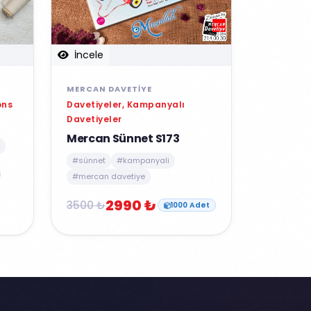
İncele
MERCAN DAVETIYE
Davetiyeler, Kampanyalı
ons
Davetiyeler
Mercan Sünnet S173
#sünnet
#kampanyali
#mercan davetiye
2990 ₺
3500 ₺
1000 Adet