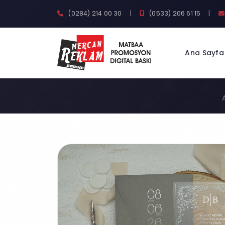
(0284) 214 00 30
|
(0533) 206 61 15
|
Ana Sayfa