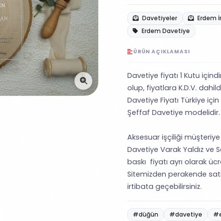
Davetiyeler
Erdem İ
Erdem Davetiye
ÜRÜN AÇIKLAMASI
Davetiye fiyatı 1 Kutu içind
olup, fiyatlara K.D.V. dahildi
Davetiye Fiyatı Türkiye için
Şeffaf Davetiye modelidir.
Aksesuar işçiliği müşteriye a
Davetiye Varak Yaldız ve S
baskı fiyatı ayrı olarak ücret
Sitemizden perakende satı
irtibata geçebilirsiniz.
#düğün
#davetiye
#