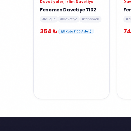
Davetiyeler, İklim Davetiye
Dav
Fenomen Davetiye 7132
Fe
#düğün
#davetiye
#fenomen
#d
354 ₺
74
1 Kutu (100 Adet)