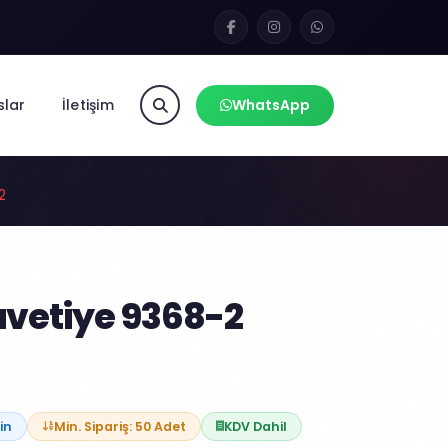
slar
İletişim
WhatsApp
2
vetiye 9368-2
in
Min. Sipariş: 50 Adet
KDV Dahil