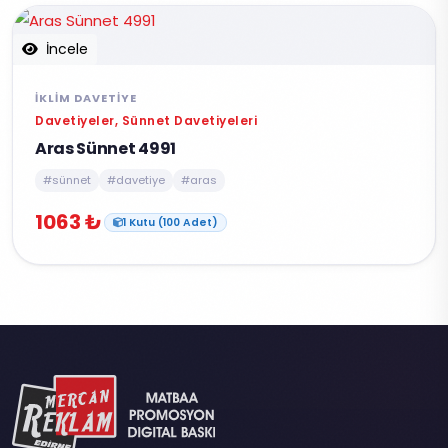
İncele
İKLIM DAVETIYE
Davetiyeler, Sünnet Davetiyeleri
Aras Sünnet 4991
#sünnet
#davetiye
#aras
1063 ₺
1 Kutu (100 Adet)