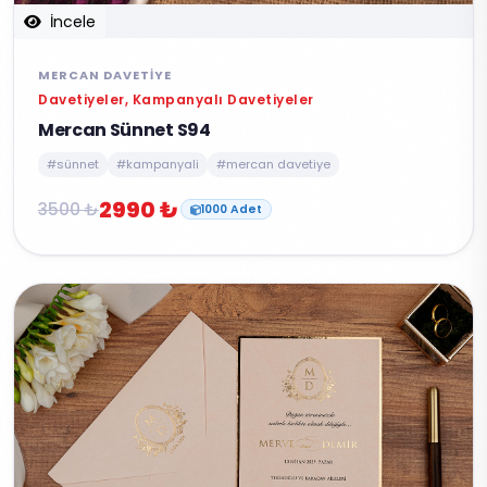
İncele
MERCAN DAVETIYE
Davetiyeler, Kampanyalı Davetiyeler
Mercan Sünnet S94
#sünnet
#kampanyali
#mercan davetiye
2990 ₺
3500 ₺
1000 Adet