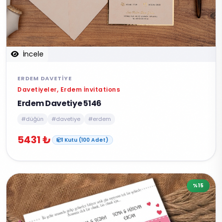
İncele
ERDEM DAVETIYE
Davetiyeler, Erdem İnvitations
Erdem Davetiye 5146
#düğün
#davetiye
#erdem
5431 ₺
1 Kutu (100 Adet)
%15