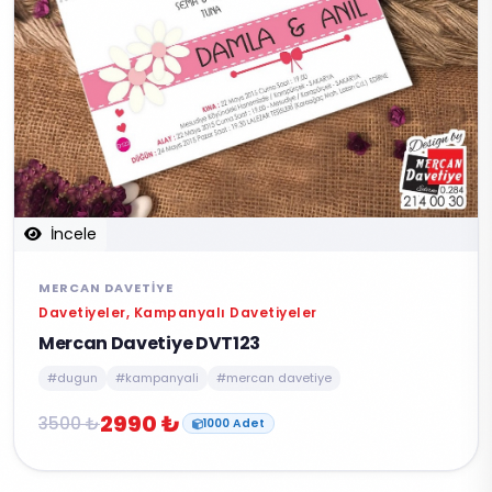
İncele
MERCAN DAVETIYE
Davetiyeler, Kampanyalı Davetiyeler
Mercan Davetiye DVT123
#dugun
#kampanyali
#mercan davetiye
2990 ₺
3500 ₺
1000 Adet