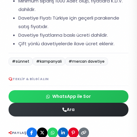
Minimum sipariş 1000 Adet olup, fiyatlara K.D.V.
dahildir.
Davetiye Fiyatı Türkiye için geçerli parakende
satış fiyatıdır.
Davetiye fiyatlarına baskı ücreti dahildir.
Çift yönlü davetiyelerde ilave ücret eklenir.
#sünnet
#kampanyali
#mercan davetiye
TEKLIF & BILGI ALIN
WhatsApp ile Sor
Ara
PAYLAŞ