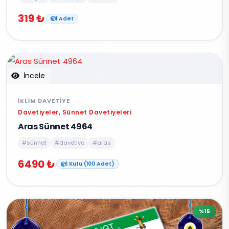
319 ₺
1 Adet
İncele
İKLIM DAVETIYE
Davetiyeler, Sünnet Davetiyeleri
Aras Sünnet 4964
#sünnet
#davetiye
#aras
6490 ₺
1 Kutu (100 Adet)
%15