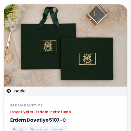
İncele
ERDEM DAVETIYE
Davetiyeler, Erdem İnvitations
Erdem Davetiye 5107-C
#düğün
#davetiye
#erdem