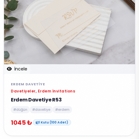
İncele
ERDEM DAVETIYE
Davetiyeler, Erdem İnvitations
Erdem Davetiye R53
#düğün
#davetiye
#erdem
1045 ₺
1 Kutu (100 Adet)