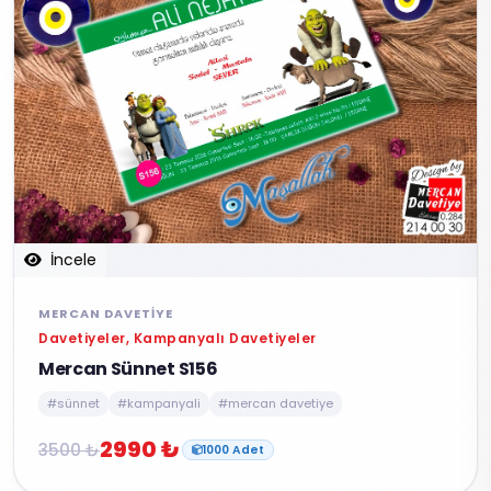
İncele
MERCAN DAVETIYE
Davetiyeler, Kampanyalı Davetiyeler
Mercan Sünnet S156
#sünnet
#kampanyali
#mercan davetiye
2990 ₺
3500 ₺
1000 Adet