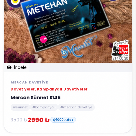
İncele
MERCAN DAVETIYE
Davetiyeler, Kampanyalı Davetiyeler
Mercan Sünnet S146
#sünnet
#kampanyali
#mercan davetiye
2990 ₺
3500 ₺
1000 Adet