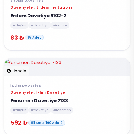
ERDEM DAVETIYE
Davetiyeler, Erdem İnvitations
Erdem Davetiye 5102-Z
#düğün
#davetiye
#erdem
83 ₺
1 Adet
İncele
İKLIM DAVETIYE
Davetiyeler, İklim Davetiye
Fenomen Davetiye 7133
#düğün
#davetiye
#fenomen
592 ₺
1 Kutu (100 Adet)