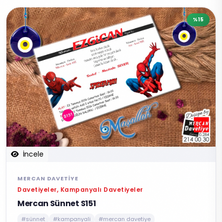
%15
İncele
MERCAN DAVETIYE
Davetiyeler, Kampanyalı Davetiyeler
Mercan Sünnet S151
#sünnet
#kampanyali
#mercan davetiye