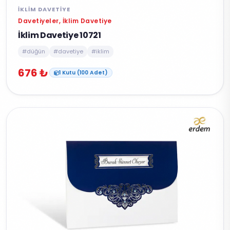
İKLIM DAVETIYE
Davetiyeler, İklim Davetiye
İklim Davetiye 10721
#düğün
#davetiye
#iklim
676 ₺
1 Kutu (100 Adet)