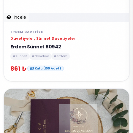
İncele
ERDEM DAVETIYE
Davetiyeler, Sünnet Davetiyeleri
Erdem Sünnet 80942
#sünnet
#davetiye
#erdem
861 ₺
1 Kutu (100 Adet)