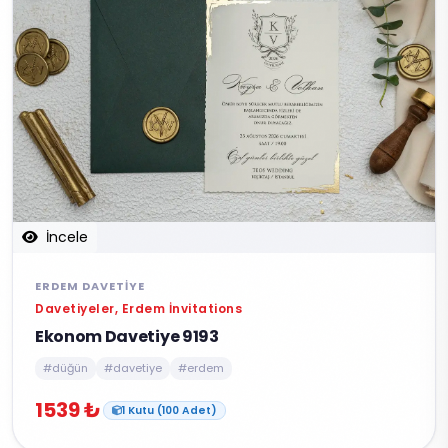
İncele
ERDEM DAVETIYE
Davetiyeler, Erdem İnvitations
Ekonom Davetiye 9193
#düğün
#davetiye
#erdem
1539 ₺
1 Kutu (100 Adet)