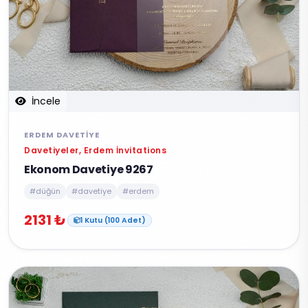
İncele
ERDEM DAVETIYE
Davetiyeler, Erdem İnvitations
Ekonom Davetiye 9267
#düğün
#davetiye
#erdem
2131 ₺
1 Kutu (100 Adet)