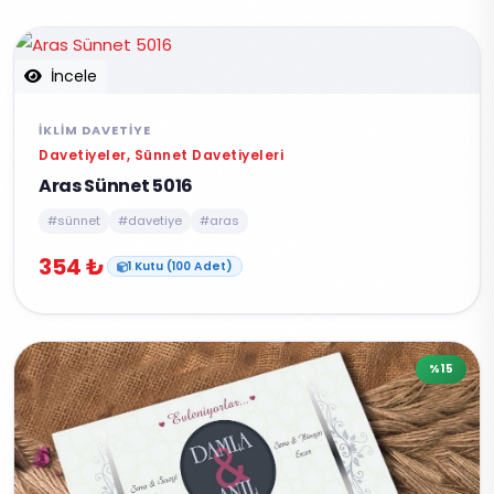
İncele
İKLIM DAVETIYE
Davetiyeler, Sünnet Davetiyeleri
Aras Sünnet 5016
#sünnet
#davetiye
#aras
354 ₺
1 Kutu (100 Adet)
%15