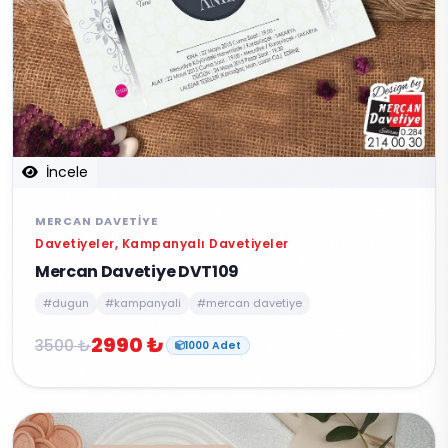
İncele
MERCAN DAVETIYE
Davetiyeler, Kampanyalı Davetiyeler
Mercan Davetiye DVT109
#dugun
#kampanyali
#mercan davetiye
2990 ₺
3500 ₺
1000 Adet