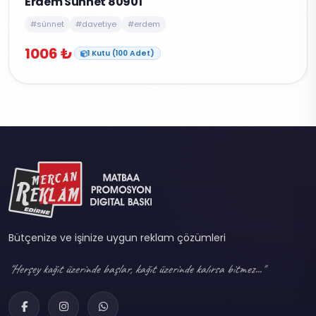
Erdem Sünnet 80901
#sünnet
#davetiye
#erdem
1006 ₺
1 Kutu (100 Adet)
Bütçenize ve işinize uygun reklam çözümleri
"Herşey kağıt üzerinde başlar, kağıt üzerinde kalırsa bitmez..."