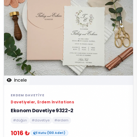
İncele
ERDEM DAVETIYE
Davetiyeler, Erdem İnvitations
Ekonom Davetiye 9322-2
#düğün
#davetiye
#erdem
1016 ₺
1 Kutu (100 Adet)