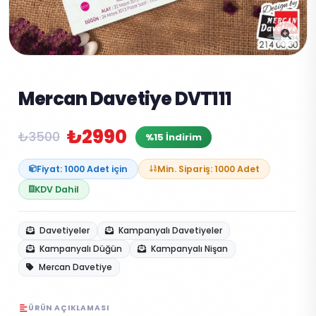
Mercan Davetiye DVT111
₺2990
₺3500
%15 İndirim
Fiyat: 1000 Adet için
Min. Sipariş: 1000 Adet
KDV Dahil
Davetiyeler
Kampanyalı Davetiyeler
Kampanyalı Düğün
Kampanyalı Nişan
Mercan Davetiye
ÜRÜN AÇIKLAMASI