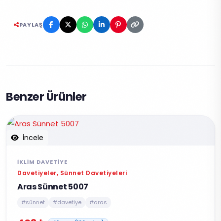
PAYLAŞ
Benzer Ürünler
İncele
İKLIM DAVETIYE
Davetiyeler, Sünnet Davetiyeleri
Aras Sünnet 5007
#sünnet
#davetiye
#aras