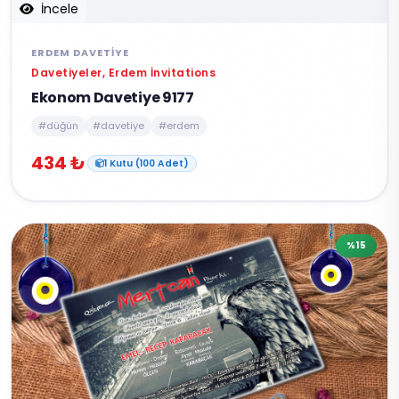
İncele
ERDEM DAVETIYE
Davetiyeler, Erdem İnvitations
Ekonom Davetiye 9177
#düğün
#davetiye
#erdem
434 ₺
1 Kutu (100 Adet)
%15