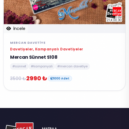
İncele
MERCAN DAVETIYE
Davetiyeler, Kampanyalı Davetiyeler
Mercan Sünnet S108
#sünnet
#kampanyali
#mercan davetiye
2990 ₺
3500 ₺
1000 Adet