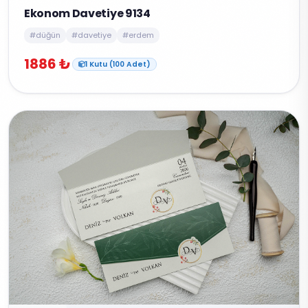
Ekonom Davetiye 9134
#düğün
#davetiye
#erdem
1886 ₺
1 Kutu (100 Adet)