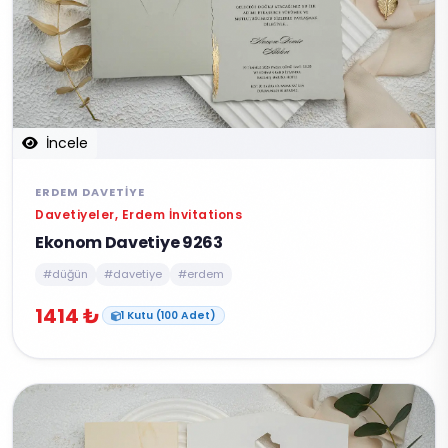
İncele
ERDEM DAVETIYE
Davetiyeler, Erdem İnvitations
Ekonom Davetiye 9263
#düğün
#davetiye
#erdem
1414 ₺
1 Kutu (100 Adet)