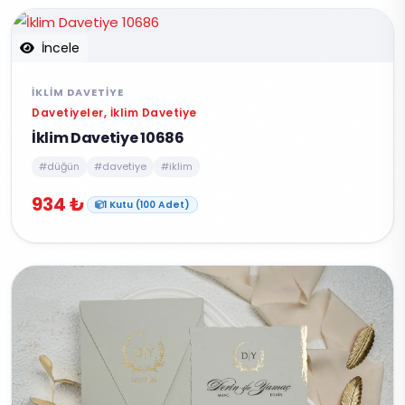
İncele
İKLIM DAVETIYE
Davetiyeler, İklim Davetiye
İklim Davetiye 10686
#düğün
#davetiye
#iklim
934 ₺
1 Kutu (100 Adet)