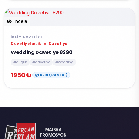
İncele
İKLIM DAVETIYE
Davetiyeler, İklim Davetiye
Wedding Davetiye 8290
#düğün
#davetiye
#wedding
1950 ₺
1 Kutu (100 Adet)