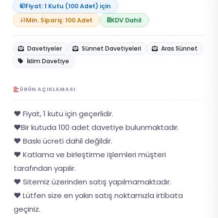
Fiyat: 1 Kutu (100 Adet) için
Min. Sipariş: 100 Adet
KDV Dahil
Davetiyeler
Sünnet Davetiyeleri
Aras Sünnet
İklim Davetiye
ÜRÜN AÇIKLAMASI
❤️ Fiyat, 1 kutu için geçerlidir.
❤️Bir kutuda 100 adet davetiye bulunmaktadır.
❤️ Baskı ücreti dahil değildir.
❤️ Katlama ve birleştirme işlemleri müşteri
tarafından yapılır.
❤️ Sitemiz üzerinden satış yapılmamaktadır.
❤️ Lütfen size en yakın satış noktamızla irtibata
geçiniz.