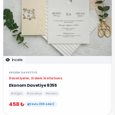
İncele
ERDEM DAVETIYE
Davetiyeler, Erdem İnvitations
Ekonom Davetiye 9355
#düğün
#davetiye
#erdem
458 ₺
1 Kutu (100 Adet)