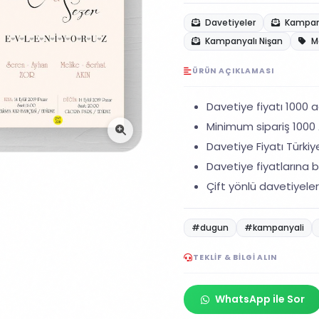
Davetiyeler
Kampany
Kampanyalı Nişan
M
ÜRÜN AÇIKLAMASI
Davetiye fiyatı 1000 ad
Minimum sipariş 1000 A
Davetiye Fiyatı Türkiye
Davetiye fiyatlarına ba
Çift yönlü davetiyeler
#dugun
#kampanyali
TEKLIF & BILGI ALIN
WhatsApp ile Sor