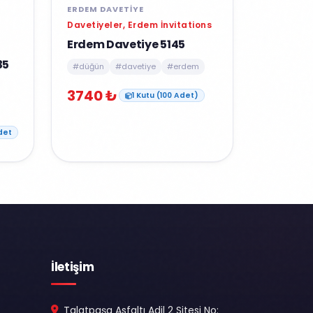
ERDEM DAVETIYE
Davetiyeler, Erdem İnvitations
Erdem Davetiye 5145
35
#düğün
#davetiye
#erdem
3740 ₺
1 Kutu (100 Adet)
det
İletişim
Talatpaşa Asfaltı Adil 2 Sitesi No: