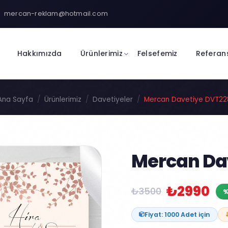
mercan-reklam@hotmail.com
Hakkımızda
Ürünlerimiz
Felsefemiz
Referan
Ana Sayfa
Ürünlerimiz
Davetiyeler
Mercan Davetiye DVT22
Mercan Da
₺2990
₺3500
%
Fiyat: 1000 Adet için