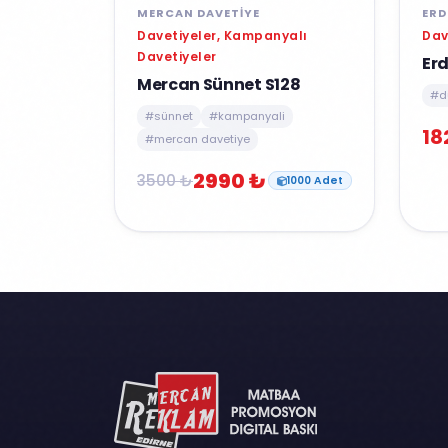
MERCAN DAVETIYE
ERD
Davetiyeler, Kampanyalı
Dav
Davetiyeler
Er
Mercan Sünnet S128
#d
#sünnet
#kampanyali
18
#mercan davetiye
2990 ₺
3500 ₺
1000 Adet