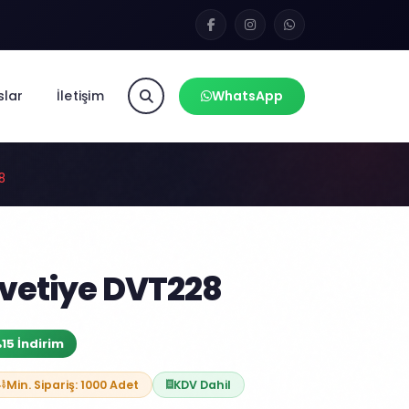
slar
İletişim
WhatsApp
8
vetiye DVT228
15 İndirim
Min. Sipariş: 1000 Adet
KDV Dahil