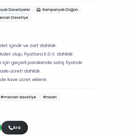
alı Davetiyeler
Kampanyalı Düğün
ercan Davetiye
et içindir ve zarf dahildir.
det olup, fiyatlara K.D.V. dahildir.
 için geçerli parakende satış fiyatıdır.
skı ücreti dahildir.
de ilave ücret eklenir.
#mercan davetiye
#nisan
Ara