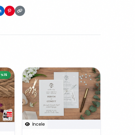
%15
İncele