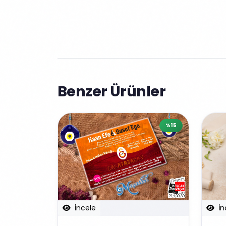
Benzer Ürünler
%15
İncele
İn