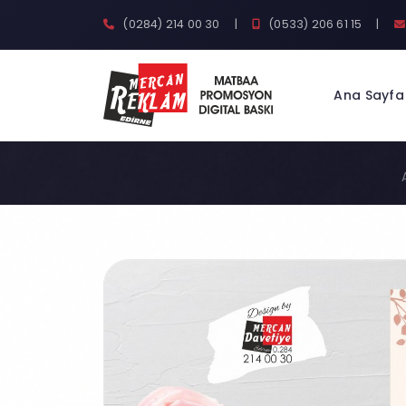
(0284) 214 00 30
|
(0533) 206 61 15
|
Ana Sayfa