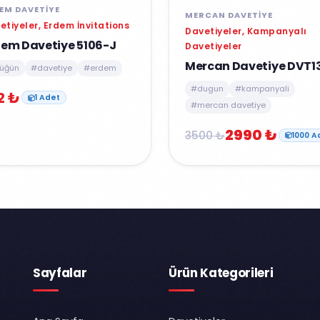
EM DAVETIYE
MERCAN DAVETIYE
etiyeler, Erdem İnvitations
Davetiyeler, Kampanyalı
dem Davetiye 5106-J
Davetiyeler
Mercan Davetiye DVT1
üğün
#davetiye
#erdem
#dugun
#kampanyali
2 ₺
1 Adet
#mercan davetiye
2990 ₺
3500 ₺
1000 A
Sayfalar
Ürün Kategorileri