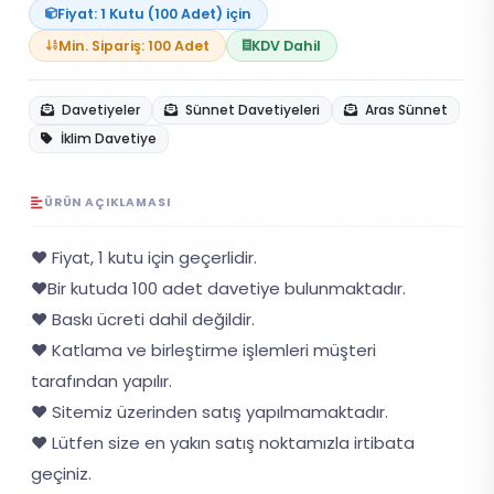
Fiyat: 1 Kutu (100 Adet) için
Min. Sipariş: 100 Adet
KDV Dahil
Davetiyeler
Sünnet Davetiyeleri
Aras Sünnet
İklim Davetiye
ÜRÜN AÇIKLAMASI
❤️ Fiyat, 1 kutu için geçerlidir.
❤️Bir kutuda 100 adet davetiye bulunmaktadır.
❤️ Baskı ücreti dahil değildir.
❤️ Katlama ve birleştirme işlemleri müşteri
tarafından yapılır.
❤️ Sitemiz üzerinden satış yapılmamaktadır.
❤️ Lütfen size en yakın satış noktamızla irtibata
geçiniz.