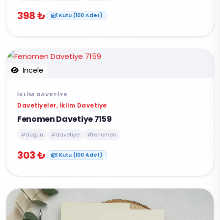
398 ₺
1 Kutu (100 Adet)
İncele
İKLIM DAVETIYE
Davetiyeler, İklim Davetiye
Fenomen Davetiye 7159
#düğün
#davetiye
#fenomen
303 ₺
1 Kutu (100 Adet)