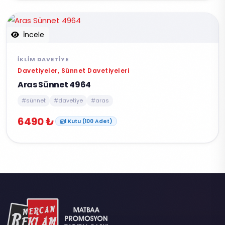
İncele
İKLIM DAVETIYE
Davetiyeler, Sünnet Davetiyeleri
Aras Sünnet 4964
#sünnet
#davetiye
#aras
6490 ₺
1 Kutu (100 Adet)