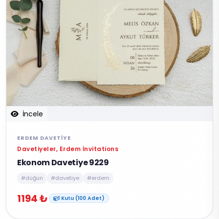
İncele
ERDEM DAVETIYE
Davetiyeler, Erdem İnvitations
Ekonom Davetiye 9229
#düğün
#davetiye
#erdem
1194 ₺
1 Kutu (100 Adet)