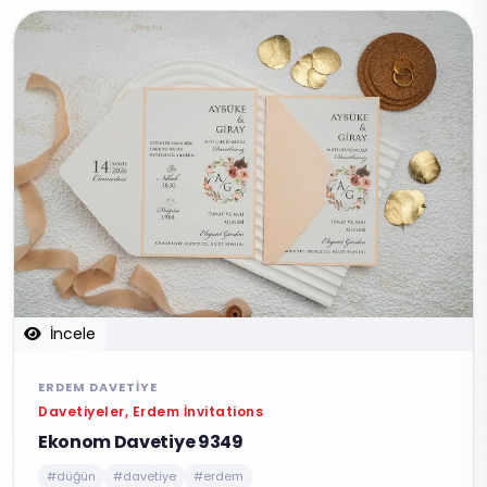
İncele
ERDEM DAVETIYE
Davetiyeler, Erdem İnvitations
Ekonom Davetiye 9349
#düğün
#davetiye
#erdem