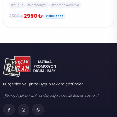
#dugun
#kampanyali
#mercan davetiye
2990 ₺
3500 ₺
1000 Adet
Bütçenize ve işinize uygun reklam çözümleri
"Herşey kağıt üzerinde başlar, kağıt üzerinde kalırsa bitmez..."