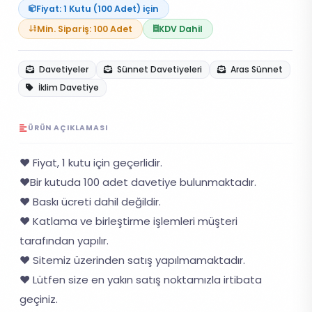
Fiyat: 1 Kutu (100 Adet) için
Min. Sipariş: 100 Adet
KDV Dahil
Davetiyeler
Sünnet Davetiyeleri
Aras Sünnet
İklim Davetiye
ÜRÜN AÇIKLAMASI
❤️ Fiyat, 1 kutu için geçerlidir.
❤️Bir kutuda 100 adet davetiye bulunmaktadır.
❤️ Baskı ücreti dahil değildir.
❤️ Katlama ve birleştirme işlemleri müşteri
tarafından yapılır.
❤️ Sitemiz üzerinden satış yapılmamaktadır.
❤️ Lütfen size en yakın satış noktamızla irtibata
geçiniz.