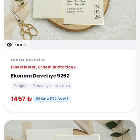
İncele
ERDEM DAVETIYE
Davetiyeler, Erdem İnvitations
Ekonom Davetiye 9262
#düğün
#davetiye
#erdem
1457 ₺
1 Kutu (100 Adet)