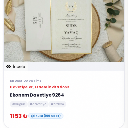
İncele
ERDEM DAVETIYE
Davetiyeler, Erdem İnvitations
Ekonom Davetiye 9264
#düğün
#davetiye
#erdem
1153 ₺
1 Kutu (100 Adet)