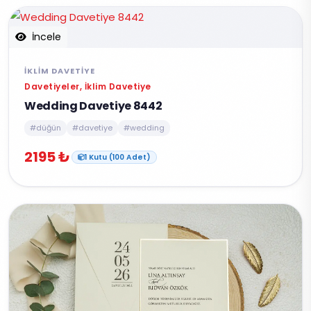
İncele
İKLIM DAVETIYE
Davetiyeler, İklim Davetiye
Wedding Davetiye 8442
#düğün
#davetiye
#wedding
2195 ₺
1 Kutu (100 Adet)